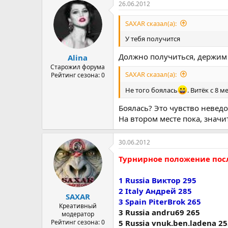
26.06.2012
SAXAR сказал(а):
У тебя получится
Должно получиться, держим
Alina
Старожил форума
SAXAR сказал(а):
Рейтинг сезона: 0
Не того боялась
. Витёк с 8 
Боялась? Это чувство невед
На втором месте пока, знач
30.06.2012
Турнирное положение посл
1 Russia Виктор 295
2 Italy Андрей 285
SAXAR
3 Spain PiterBrok 265
Креативный
3 Russia andru69 265
модератор
Рейтинг сезона: 0
5 Russia vnuk.ben.ladena 2