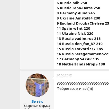
6 Russia Mih 250
6 Russia Гера-Horse 250
8 Germany Alina 245
9 Ukraine Amstel84 230
9 England DrogbaChelsea 2
11 Spain w1nt 220
11 Ukraine Nick 220
13 Russia vadim.rus 215
14 Russia den_fan_87 210
15 Russia Forvard777 185
16 Russia Seregamamenov2
17 Germany SAXAR 135
18 Netherlands Игорь 130
30.06.2012
УУУУУУУУУУУУУУУУУУУУУУУУУ
Фабрегасом и всё))))
Витёк
Старожил форума