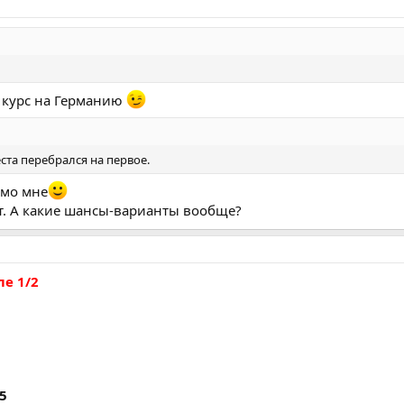
 курс на Германию
места перебрался на первое.
омо мне
ит. А какие шансы-варианты вообще?
е 1/2
55