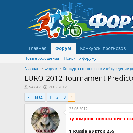
Главная
Форум
Конкурсы прогнозов
Новые сообщения
Поиск по форуму
Главная
Форум
EURO-2012 Tournament Predict
А
Д
SAXAR
31.03.2012
в
а
Назад
1
2
3
4
т
т
о
а
р
н
25.06.2012
т
а
турнирное положение пос
е
ч
м
а
ы
л
1 Russia Виктор 255