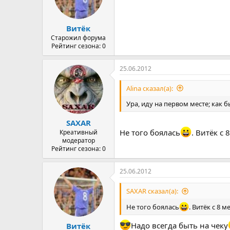
Витёк
Старожил форума
Рейтинг сезона: 0
25.06.2012
Alina сказал(а):
Ура, иду на первом месте; как б
SAXAR
Не того боялась
. Витёк с 
Креативный
модератор
Рейтинг сезона: 0
25.06.2012
SAXAR сказал(а):
Не того боялась
. Витёк с 8 
Надо всегда быть на чеку
Витёк