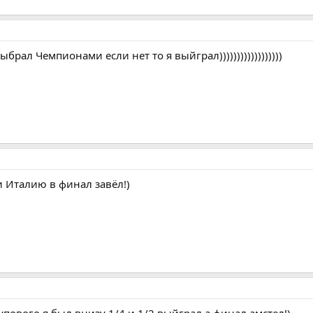
рал Чемпионами если нет то я выйграл))))))))))))))))))
и Италию в финал завёл!)
рупового я был внизу 1/4 и 1/2 выйграл,а финал амстел!)