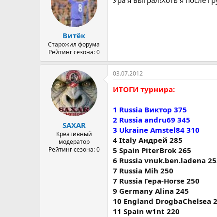
Витёк
Старожил форума
Рейтинг сезона: 0
03.07.2012
ИТОГИ турнира:
1 Russia Виктор 375
2 Russia andru69 345
SAXAR
3 Ukraine Amstel84 310
Креативный
4 Italy Андрей 285
модератор
Рейтинг сезона: 0
5 Spain PiterBrok 265
6 Russia vnuk.ben.ladena 2
7 Russia Mih 250
7 Russia Гера-Horse 250
9 Germany Alina 245
10 England DrogbaChelsea 
11 Spain w1nt 220