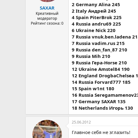
а
2 Germany Alina 245
SAXAR
2 Italy Андрей 245
Креативный
4 Spain PiterBrok 225
модератор
Рейтинг сезона: 0
4 Russia andru69 225
6 Ukraine Nick 220
7 Russia vnuk.ben.ladena 2
7 Russia vadim.rus 215
9 Russia den_fan_87 210
9 Russia Mih 210
9 Russia Гера-Horse 210
12 Ukraine Amstel84 190
12 England DrogbaChelsea 
14 Russia Forvard777 185
15 Spain w1nt 180
16 Russia Seregamamenov2
17 Germany SAXAR 135
18 Netherlands Игорь 130
25.06.2012
Главное себя не зглазить!