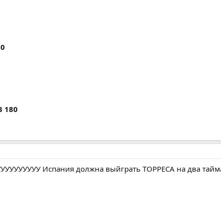
30
3 180
УУУУУУУУ Испания должна выйграть ТОРРЕСА на два тайма