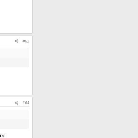
#63
#64
ть!