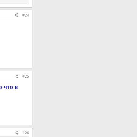
#24
#25
то что в
#26