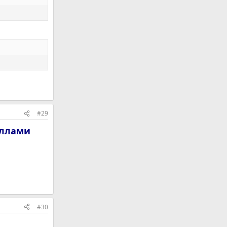
#29
аллами
#30