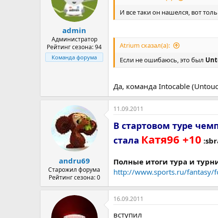
И все таки он нашелся, вот толь
admin
Администратор
Atrium сказал(а):
Рейтинг сезона: 94
Команда форума
Если не ошибаюсь, это был
Unt
Да, команда Intocable (Untouc
11.09.2011
В стартовом туре че
Катя96 +10
стала
:sbr
andru69
Полные итоги тура и турн
Старожил форума
http://www.sports.ru/fantasy
Рейтинг сезона: 0
16.09.2011
вступил