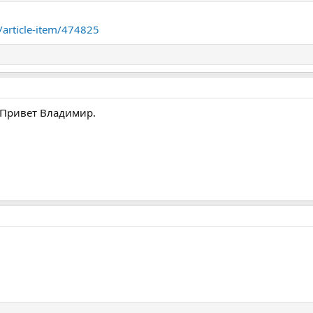
/article-item/474825
..Привет Владимир.