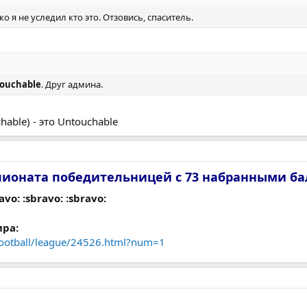
ко я не уследил кто это. Отзовись, спаситель.
ouchable
. Друг админа.
hable) - это Untouchable
мпионата победительницей с 73 набранными б
avo: :sbravo: :sbravo:
ира:
/football/league/24526.html?num=1