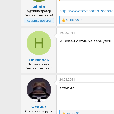
а
admin
http://www.sovsport.ru/gazeta
Администратор
Рейтинг сезона: 94
soloxo0513
Команда форума
Р
е
а
19.08.2011
к
Н
ц
И Вован с отдыха вернулся.
и
и
:
Никополь
Заблокирован
Рейтинг сезона: 0
24.08.2011
вступил
Феликс
Старожил форума
anykey51