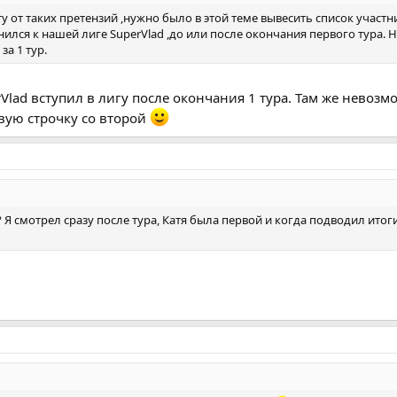
у от таких претензий ,нужно было в этой теме вывесить список участ
ился к нашей лиге SuperVlad ,до или после окончания первого тура. Н
за 1 тур.
rVlad вступил в лигу после окончания 1 тура. Там же невозм
вую строчку со второй
? Я смотрел сразу после тура, Катя была первой и когда подводил итог