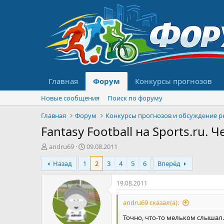
Главная
Форум
Конкурсы прогнозов
Новые сообщения
Поиск по форуму
Главная
Форум
Fantasy Football на Sports.ru
А
Д
andru69
09.08.2011
в
а
Назад
1
2
3
4
5
6
Вперёд
т
т
о
а
р
н
19.08.2011
т
а
е
ч
andru69 сказал(а):
м
а
Точно, что-то мельком слышал.
ы
л