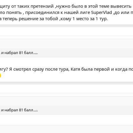
щиту от таких претензий ,нужно было в этой теме вывесить
о понять , присоединился к нашей лиге SuperVlad ,до или 
 теперь решение за тобой ,кому 1 место за 1 тур.
.. и набрал 81 балл.....
игу? Я смотрел сразу после тура, Катя была первой и когда 
.. и набрал 81 балл.....