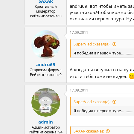
SAXAR
andru69, вот чтобы иметь за
Креативный
модератор
участников.Чтобы можно был
Рейтинг сезона: 0
окончания первого тура. Ну а
17.09.2011
SuperVlad сказал(а):
Я победил в первом туре.............
andru69
А когда ты вступил в нашу л
Старожил форума
Рейтинг сезона: 0
итоги тебя тоже не видел.
17.09.2011
SuperVlad сказал(а):
Я победил в первом туре.............
admin
Администратор
SAXAR сказал(а):
Рейтинг сезона: 94