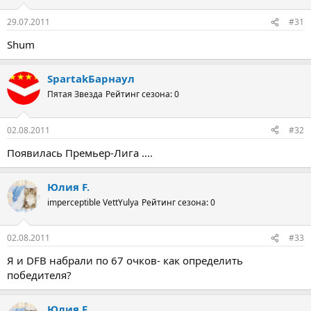
29.07.2011
#31
Shum
SpartakБарнаул
Пятая Звезда
Рейтинг сезона: 0
02.08.2011
#32
Появилась Премьер-Лига ....
Юлия F.
imperceptible VettYulya
Рейтинг сезона: 0
02.08.2011
#33
Я и DFB набрали по 67 очков- как определить
победителя?
Юлия F.