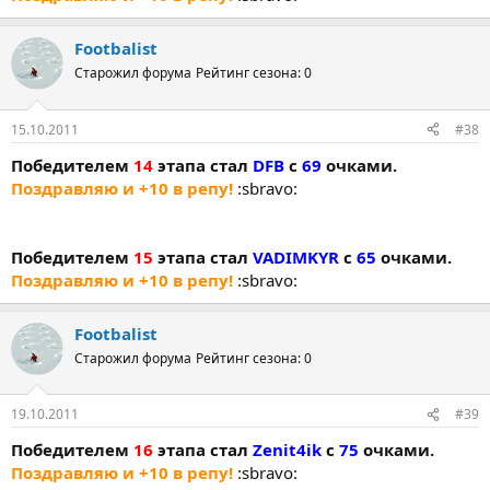
Footbalist
Старожил форума
Рейтинг сезона: 0
15.10.2011
#38
Победителем
14
этапа стал
DFB
с
69
очками.
Поздравляю и +10 в репу!
:sbravo:
Победителем
15
этапа стал
VADIMKYR
с
65
очками.
Поздравляю и +10 в репу!
:sbravo:
Footbalist
Старожил форума
Рейтинг сезона: 0
19.10.2011
#39
Победителем
16
этапа стал
Zenit4ik
с
75
очками.
Поздравляю и +10 в репу!
:sbravo: