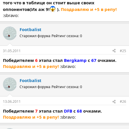
того что в таблице он стоит выше своих
оппонентов(Их аж 9!
).
Поздравляю и +5 в репу!
:sbravo:
Footbalist
Старожил форума
Рейтинг сезона: 0
31.05.2011
#25
Победителем
6
этапа стал
Bergkamp
с
67
очками.
Поздравляю и +5 в репу!
:sbravo:
Footbalist
Старожил форума
Рейтинг сезона: 0
13.06.2011
#26
Победителем
7
этапа стал
DFB
с
68
очками.
Поздравляю и +5 в репу!
:sbravo: