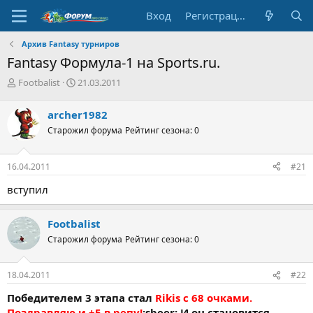
Вход
Регистрация
Архив Fantasy турниров
Fantasy Формула-1 на Sports.ru.
А
Д
Footbalist
21.03.2011
в
а
т
т
archer1982
о
а
Старожил форума
Рейтинг сезона: 0
р
н
т
а
е
ч
16.04.2011
#21
м
а
ы
л
вступил
а
Footbalist
Старожил форума
Рейтинг сезона: 0
18.04.2011
#22
Победителем 3 этапа стал
Rikis с 68 очками.
Поздравляю и +5 в репу!
:sbeer: И он становится