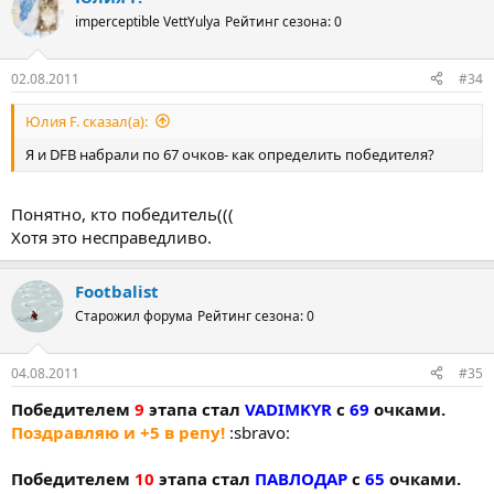
imperceptible VettYulya
Рейтинг сезона: 0
02.08.2011
#34
Юлия F. сказал(а):
Я и DFB набрали по 67 очков- как определить победителя?
Понятно, кто победитель(((
Хотя это несправедливо.
Footbalist
Старожил форума
Рейтинг сезона: 0
04.08.2011
#35
Победителем
9
этапа стал
VADIMKYR
с
69
очками.
Поздравляю и +5 в репу!
:sbravo:
Победителем
10
этапа стал
ПАВЛОДАР
с
65
очками.