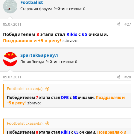
Footbalist
Старожил форума
Рейтинг сезона: 0
05.07.2011
#27
Победителем
8
этапа стал
Rikis
с
65
очками.
Поздравляю и +5 в репу!
:sbravo:
SpartakБарнаул
Пятая Звезда
Рейтинг сезона: 0
05.07.2011
#28
Footbalist сказал(а):
Победителем
7
этапа стал
DFB
с
68
очками.
Поздравляю и
+5 в репу!
:sbravo:
Footbalist сказал(а):
Победителем
8
этапа стал
Rikis
с
65
очками.
Поздравляю и