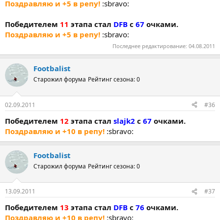
Поздравляю и +5 в репу!
:sbravo:
Победителем
11
этапа стал
DFB
с
67
очками.
Поздравляю и +5 в репу!
:sbravo:
Последнее редактирование:
04.08.2011
Footbalist
Старожил форума
Рейтинг сезона: 0
02.09.2011
#36
Победителем
12
этапа стал
slajk2
с
67
очками.
Поздравляю и +10 в репу!
:sbravo:
Footbalist
Старожил форума
Рейтинг сезона: 0
13.09.2011
#37
Победителем
13
этапа стал
DFB
с
76
очками.
Поздравляю и +10 в репу!
:sbravo: