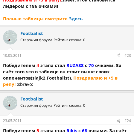
лидером с 186 очками!
Полные таблицы смотрите
Здесь
Footbalist
Старожил форума
Рейтинг сезона: 0
10.05.2011
#23
Победителем
4
этапа стал
RUZA88
с
70
очками. За
счёт того что в таблице он стоит выше своих
оппонентов(slajk2,Footbalist).
Поздравляю и +5 в
репу!
:sbravo:
Footbalist
Старожил форума
Рейтинг сезона: 0
23.05.2011
#24
Победителем
5
этапа стал
Rikis
с
68
очками. За счёт