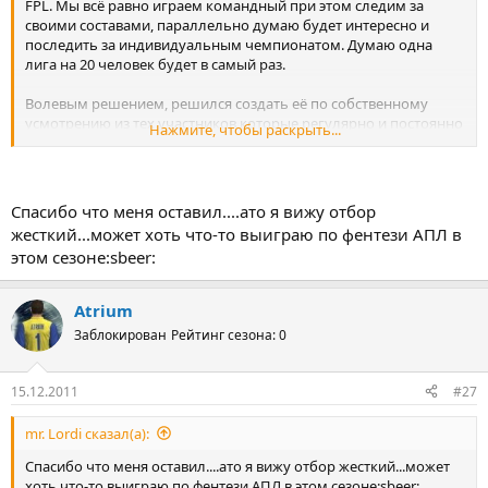
FPL. Мы всё равно играем командный при этом следим за
своими составами, параллельно думаю будет интересно и
последить за индивидуальным чемпионатом. Думаю одна
лига на 20 человек будет в самый раз.
Волевым решением, решился создать её по собственному
усмотрению из тех участников которые регулярно и постоянно
Нажмите, чтобы раскрыть...
играют на фпс в фэнтези. Места конечно для всех может не
хватить, поэтому предпочтение будет отдаваться наиболее
заинтересованным и активным игрокам.
Спасибо что меня оставил....ато я вижу отбор
жесткий...может хоть что-то выиграю по фентези АПЛ в
этом сезоне:sbeer:
Atrium
Заблокирован
Рейтинг сезона: 0
15.12.2011
#27
mr. Lordi сказал(а):
Спасибо что меня оставил....ато я вижу отбор жесткий...может
хоть что-то выиграю по фентези АПЛ в этом сезоне:sbeer: