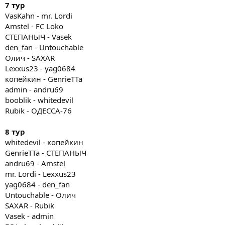
7 тур
VasKahn - mr. Lordi
Amstel - FC Loko
СТЕПАНЫЧ - Vasek
den_fan - Untouchable
Олич - SAXAR
Lexxus23 - yag0684
копейкин - GenrieTTa
admin - andru69
booblik - whitedevil
Rubik - ОДЕССА-76
8 тур
whitedevil - копейкин
GenrieTTa - СТЕПАНЫЧ
andru69 - Amstel
mr. Lordi - Lexxus23
yag0684 - den_fan
Untouchable - Олич
SAXAR - Rubik
Vasek - admin