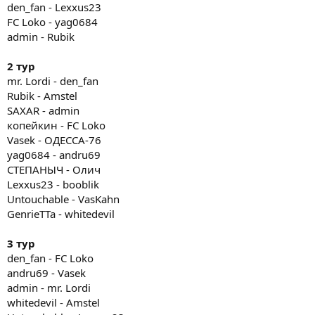
den_fan - Lexxus23
FC Loko - yag0684
admin - Rubik
2 тур
mr. Lordi - den_fan
Rubik - Amstel
SAXAR - admin
копейкин - FC Loko
Vasek - ОДЕССА-76
yag0684 - andru69
СТЕПАНЫЧ - Олич
Lexxus23 - booblik
Untouchable - VasKahn
GenrieTTa - whitedevil
3 тур
den_fan - FC Loko
andru69 - Vasek
admin - mr. Lordi
whitedevil - Amstel