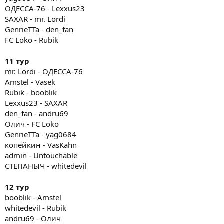
ОДЕССА-76 - Lexxus23
SAXAR - mr. Lordi
GenrieTTa - den_fan
FC Loko - Rubik
11 тур
mr. Lordi - ОДЕССА-76
Amstel - Vasek
Rubik - booblik
Lexxus23 - SAXAR
den_fan - andru69
Олич - FC Loko
GenrieTTa - yag0684
копейкин - VasKahn
admin - Untouchable
СТЕПАНЫЧ - whitedevil
12 тур
booblik - Amstel
whitedevil - Rubik
andru69 - Олич