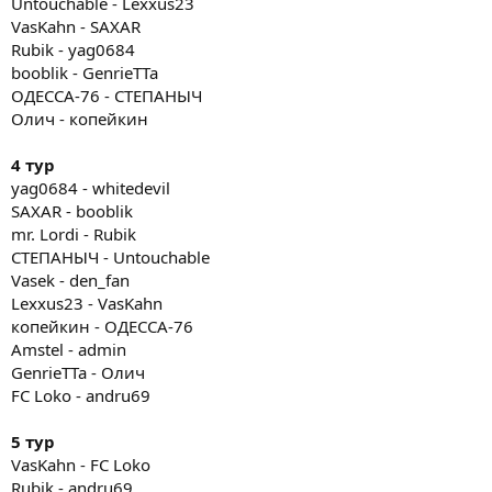
Untouchable - Lexxus23
VasKahn - SAXAR
Rubik - yag0684
booblik - GenrieTTa
ОДЕССА-76 - СТЕПАНЫЧ
Олич - копейкин
4 тур
yag0684 - whitedevil
SAXAR - booblik
mr. Lordi - Rubik
СТЕПАНЫЧ - Untouchable
Vasek - den_fan
Lexxus23 - VasKahn
копейкин - ОДЕССА-76
Amstel - admin
GenrieTTa - Олич
FC Loko - andru69
5 тур
VasKahn - FC Loko
Rubik - andru69