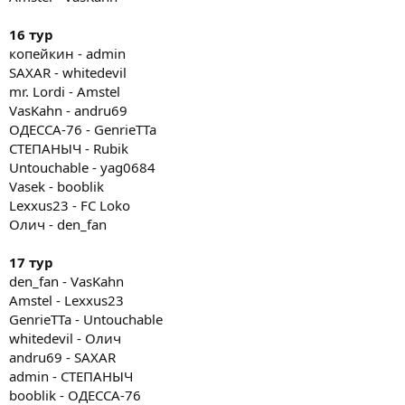
16 тур
копейкин - admin
SAXAR - whitedevil
mr. Lordi - Amstel
VasKahn - andru69
ОДЕССА-76 - GenrieTTa
СТЕПАНЫЧ - Rubik
Untouchable - yag0684
Vasek - booblik
Lexxus23 - FC Loko
Олич - den_fan
17 тур
den_fan - VasKahn
Amstel - Lexxus23
GenrieTTa - Untouchable
whitedevil - Олич
andru69 - SAXAR
admin - СТЕПАНЫЧ
booblik - ОДЕССА-76