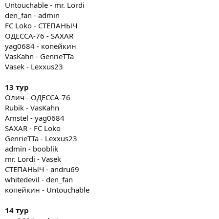
Untouchable - mr. Lordi
den_fan - admin
FC Loko - СТЕПАНЫЧ
ОДЕССА-76 - SAXAR
yag0684 - копейкин
VasKahn - GenrieTTa
Vasek - Lexxus23
13 тур
Олич - ОДЕССА-76
Rubik - VasKahn
Amstel - yag0684
SAXAR - FC Loko
GenrieTTa - Lexxus23
admin - booblik
mr. Lordi - Vasek
СТЕПАНЫЧ - andru69
whitedevil - den_fan
копейкин - Untouchable
14 тур