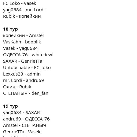
FC Loko - Vasek
yag0684 - mr. Lordi
Rubik - копейкин
18 тур
копейкин - Amstel
VasKahn - booblik
Vasek - yag0684
ОДЕССА-76 - whitedevil
SAXAR - GenrieTTa
Untouchable - FC Loko
Lexxus23 - admin
mr. Lordi - andru69
Олич - Rubik
СТЕПАНЫЧ - den_fan
19 тур
yag0684 - SAXAR
andru69 - ОДЕССА-76
Amstel - СТЕПАНЫЧ
GenrieTTa - Vasek