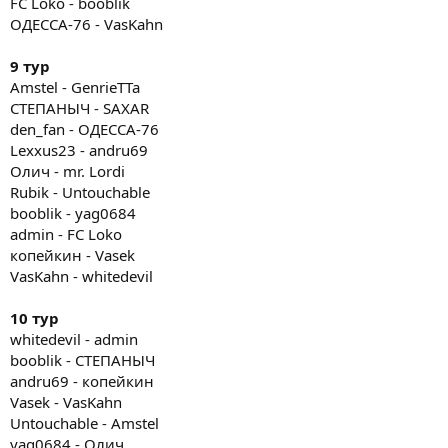
FC Loko - booblik
ОДЕССА-76 - VasKahn
9 тур
Amstel - GenrieTTa
СТЕПАНЫЧ - SAXAR
den_fan - ОДЕССА-76
Lexxus23 - andru69
Олич - mr. Lordi
Rubik - Untouchable
booblik - yag0684
admin - FC Loko
копейкин - Vasek
VasKahn - whitedevil
10 тур
whitedevil - admin
booblik - СТЕПАНЫЧ
andru69 - копейкин
Vasek - VasKahn
Untouchable - Amstel
yag0684 - Олич