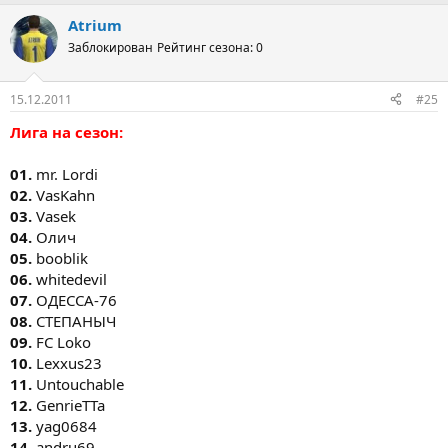
Atrium
Заблокирован
Рейтинг сезона: 0
15.12.2011
#25
Лига на сезон:
01.
mr. Lordi
02.
VasKahn
03.
Vasek
04.
Олич
05.
booblik
06.
whitedevil
07.
ОДЕССА-76
08.
СТЕПАНЫЧ
09.
FC Loko
10.
Lexxus23
11.
Untouchable
12.
GenrieTTa
13.
yag0684
14.
andru69