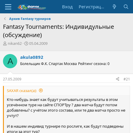
Вход
Регистрация
Архив Fantasy турниров
Fantasy Tournaments: Индивидульные
(обсуждение)
А
Д
nikan62
05.04.2009
в
а
т
т
akula0892
A
о
а
Болельщик Ф.К. Спартак Москва
Рейтинг сезона: 0
р
н
т
а
е
ч
27.05.2009
#21
м
а
ы
л
SAXAR сказал(а):
а
Кто-нибудь знает как будут учитываться результаты в этом
усечённом туре на сайте СПОРТру ? два матча будут потом
добавлены? с учётом этого состава, или те два матча просто не
учтут?
И в нашем индивид турнире по рослиге, как будут подведены
итоги за этот тур?