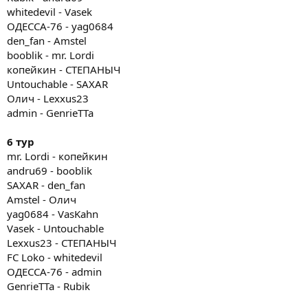
whitedevil - Vasek
ОДЕССА-76 - yag0684
den_fan - Amstel
booblik - mr. Lordi
копейкин - СТЕПАНЫЧ
Untouchable - SAXAR
Олич - Lexxus23
admin - GenrieTTa
6 тур
mr. Lordi - копейкин
andru69 - booblik
SAXAR - den_fan
Amstel - Олич
yag0684 - VasKahn
Vasek - Untouchable
Lexxus23 - СТЕПАНЫЧ
FC Loko - whitedevil
ОДЕССА-76 - admin
GenrieTTa - Rubik