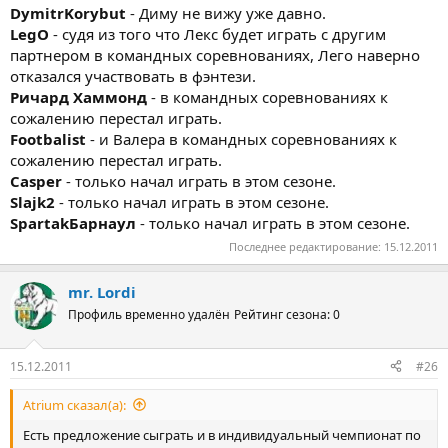
DymitrKorybut
- Диму не вижу уже давно.
LegO
- судя из того что Лекс будет играть с другим
партнером в командных соревнованиях, Лего наверно
отказался участвовать в фэнтези.
Ричард Хаммонд
- в командных соревнованиях к
сожалению перестал играть.
Footbalist
- и Валера в командных соревнованиях к
сожалению перестал играть.
Casper
- только начал играть в этом сезоне.
Slajk2
- только начал играть в этом сезоне.
SpartakБарнаул
- только начал играть в этом сезоне.
Последнее редактирование:
15.12.2011
mr. Lordi
Профиль временно удалён
Рейтинг сезона: 0
15.12.2011
#26
Atrium сказал(а):
Есть предложение сыграть и в индивидуальный чемпионат по