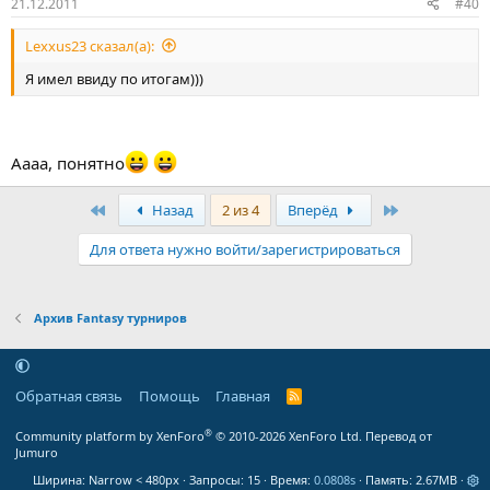
21.12.2011
#40
Lexxus23 сказал(а):
Я имел ввиду по итогам)))
Аааа, понятно
Первый
Последняя
Назад
2 из 4
Вперёд
Для ответа нужно войти/зарегистрироваться
Архив Fantasy турниров
Обратная связь
Помощь
Главная
R
S
S
®
Community platform by XenForo
© 2010-2026 XenForo Ltd.
Перевод от
Jumuro
Ширина
Запросы
15
Время
0.0808s
Память
2.67MB