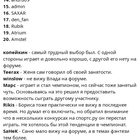
15.
admin
16.
SAXAR
17.
den_fan
18.
Rubik
19.
Atrium
20.
Amstel
копейкин
- самый трудный выбор был. С одной
стороны играет и довольно хорошо, с другой его нету на
форуме.
Teerax
- Женя сам говорил об своей занятости.
winslow
- не вижу Влада на форуме.
Марс
- играет и стал чемпионом, но сейчас тоже занятый
чуть. Основываясь на это решил я предоставить
возможность сыграть другому участнику.
Rikis
- Бориса тоже практически не вижу в последнее
время. Но думал его включить, но обратил внимание
что в нескольких конкурсах на спортс.ру он перестал
играть. Не хотелось бы этой тенденции в чемпионат.
SaHeK
- Саню мало вижу на форуме, а в темах фэнтези
тем более.