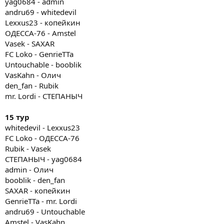
yag0684 - admin
andru69 - whitedevil
Lexxus23 - копейкин
ОДЕССА-76 - Amstel
Vasek - SAXAR
FC Loko - GenrieTTa
Untouchable - booblik
VasKahn - Олич
den_fan - Rubik
mr. Lordi - СТЕПАНЫЧ
15 тур
whitedevil - Lexxus23
FC Loko - ОДЕССА-76
Rubik - Vasek
СТЕПАНЫЧ - yag0684
admin - Олич
booblik - den_fan
SAXAR - копейкин
GenrieTTa - mr. Lordi
andru69 - Untouchable
Amstel - VasKahn