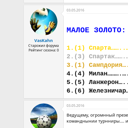
03.05.2016
МАЛОЕ ЗОЛОТО:
VasKahn
Старожил форума
1.(1) Спарта……..
Рейтинг сезона: 0
2.(3) Спартак…….
3.(1) Сампдория…
4.(4) Милан……….…
5.(5) Ланжерон….
6.(6) Железничар
03.05.2016
Ведущему, огромнный презен
команднынии турнниры.... и в