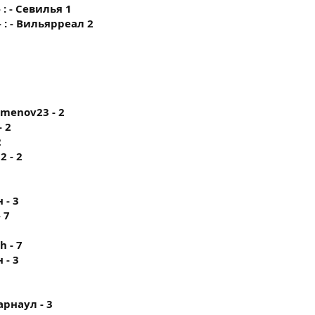
 : - Севилья 1
 : - Вильярреал 2
mamenov23 - 2
- 2
2
2 - 2
 - 3
- 7
h - 7
 - 3
Барнаул - 3