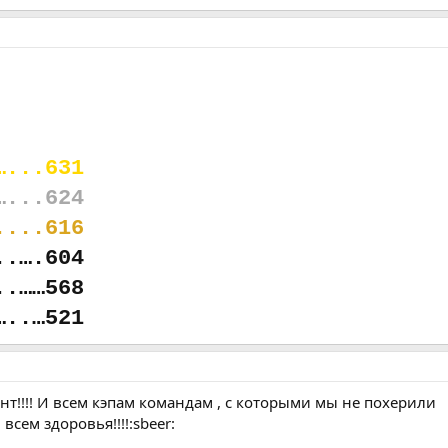
…...631
…...624
....616
..….604
..……568
…..…521
т!!!! И всем кэпам командам , с которыми мы не похерили
сем здоровья!!!!:sbeer: