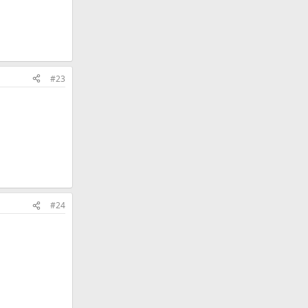
#23
#24