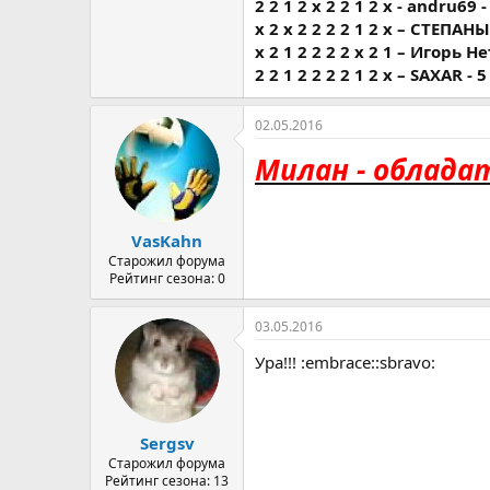
2 2 1 2 х 2 2 1 2 х - andru69 -
х 2 х 2 2 2 2 1 2 х – СТЕПАНЫ
х 2 1 2 2 2 2 х 2 1 – Игорь Не
2 2 1 2 2 2 2 1 2 х – SAXAR - 5
02.05.2016
Милан - обладат
VasKahn
Старожил форума
Рейтинг сезона: 0
03.05.2016
Ура!!! :embrace::sbravo:
Sergsv
Старожил форума
Рейтинг сезона: 13