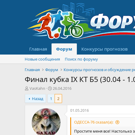
Главная
Форум
Конкурсы прогнозов
Новые сообщения
Поиск по форуму
Главная
Форум
Финал кубка IX КТ Б5 (30.04 - 1.
А
Д
VasKahn
26.04.2016
в
а
Назад
1
2
т
т
о
а
р
н
01.05.2016
т
а
е
ч
ОДЕССА-76 сказал(а):
м
а
Простите меня все! Настолько 
ы
л