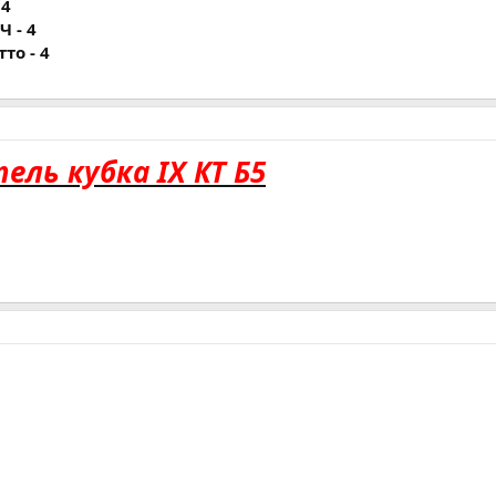
 4
Ч - 4
тто - 4
ель кубка IX КТ Б5