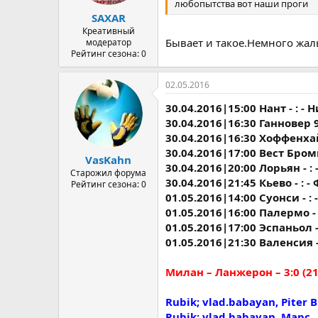
любопытства вот наши проги
а
SAXAR
Креативный
Бывает и такое.Немного жал
модератор
Рейтинг сезона: 0
02.05.2016
30.04.2016|15:00 Нант - : - Н
30.04.2016|16:30 Ганновер 96
30.04.2016|16:30 Хоффенхай
30.04.2016|17:00 Вест Бромви
VasKahn
30.04.2016|20:00 Лорьян - : 
Старожил форума
30.04.2016|21:45 Кьево - : -
Рейтинг сезона: 0
01.05.2016|14:00 Суонси - : 
01.05.2016|16:00 Палермо - 
01.05.2016|17:00 Эспаньол - 
01.05.2016|21:30 Валенсия -
Милан – Ланжерон – 3:0 (21
Rubik; vlad.babayan, Piter 
Rubik; vlad.babayan, Марс