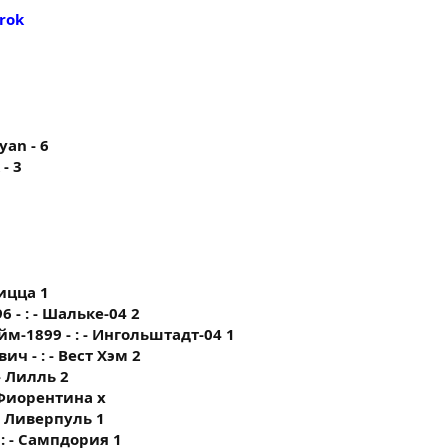
Brok
ayan - 6
 - 3
Ницца 1
6 - : - Шальке-04 2
м-1899 - : - Ингольштадт-04 1
ич - : - Вест Хэм 2
- Лилль 2
- Фиорентина х
 - Ливерпуль 1
 : - Сампдория 1