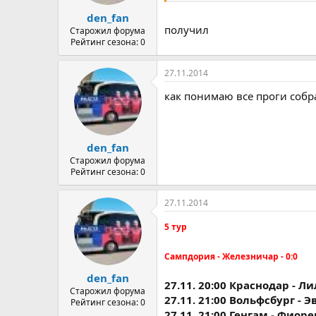
а
den_fan
получил
Старожил форума
Рейтинг сезона: 0
27.11.2014
как понимаю все проги соб
den_fan
Старожил форума
Рейтинг сезона: 0
27.11.2014
5 тур
Сампдория - Железничар - 0:0
den_fan
27.11. 20:00 Краснодар - Л
Старожил форума
27.11. 21:00 Вольфсбург - 
Рейтинг сезона: 0
27.11. 21:00 Генгам - Фиор