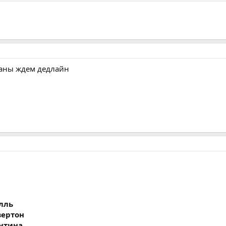
раны ждем дедлайн
илль
Эвертон
ентина