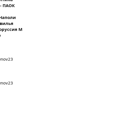
 - ПАОК
а
- Наполи
евилья
Боруссия М
е
menov23
menov23