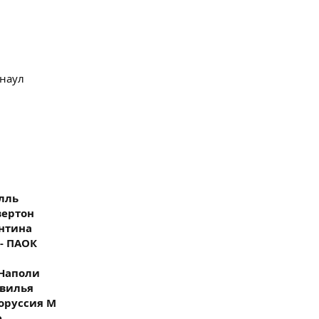
рнаул
илль
Эвертон
ентина
 - ПАОК
а
- Наполи
евилья
Боруссия М
е