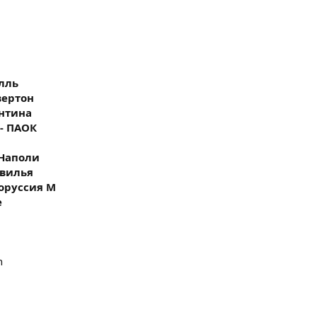
илль
Эвертон
ентина
 - ПАОК
а
- Наполи
евилья
Боруссия М
е
n