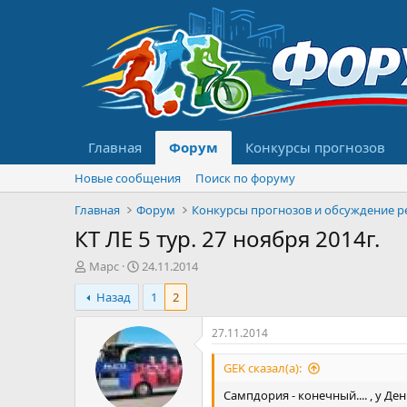
Главная
Форум
Конкурсы прогнозов
Новые сообщения
Поиск по форуму
Главная
Форум
КТ ЛЕ 5 тур. 27 ноября 2014г.
А
Д
Марс
24.11.2014
в
а
Назад
1
2
т
т
о
а
р
н
27.11.2014
т
а
е
ч
GEK сказал(а):
м
а
Сампдория - конечный.... , у Ден
ы
л