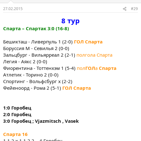
27.02.2015
#29
8
тур
Спарта
–
Спартак
3:0
(16-8)
Бешикташ - Ливерпуль 1 (2-0)
ГОЛ
Спарта
Боруссия М - Севилья 2 (0-0)
Зальцбург - Вильярреал 2 (2-1)
полгола Спарта
Легия - Аякс 2 (0-0)
Фиорентина - Тоттенхэм 1 (5-4)
пол
ГОЛ
а
Спарта
Атлетик - Торино 2 (0-0)
Спортинг - Вольфсбург х (2-2)
Фейеноорд - Рома 2 (5-1)
ГОЛ
Спарта
1:0 Горобец
2:0 Горобец
3:0 Горобец ;
Vjazmitsch
,
Vasek
Спарта
16
1 1 2 х 1 1 2 2 – 4 Горобец