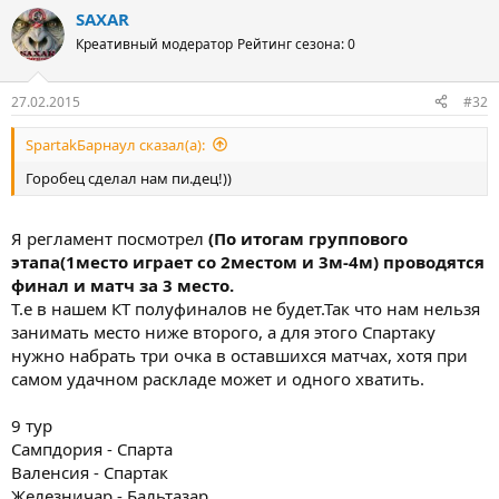
SAXAR
Креативный модератор
Рейтинг сезона: 0
27.02.2015
#32
SpartakБарнаул сказал(а):
Горобец сделал нам пи.дец!))
Я регламент посмотрел
(По итогам группового
этапа(1место играет со 2местом и 3м-4м) проводятся
финал и матч за 3 место.
Т.е в нашем КТ полуфиналов не будет.Так что нам нельзя
занимать место ниже второго, а для этого Спартаку
нужно набрать три очка в оставшихся матчах, хотя при
самом удачном раскладе может и одного хватить.
9 тур
Сампдория - Спарта
Валенсия - Спартак
Железничар - Бальтазар