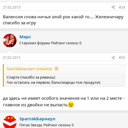
27.02.2015
#24
Валенсия снова ничья злой рок какой то.... Железничару
спасибо за игру
Марс
Старожил форума
Рейтинг сезона: 0
27.02.2015
#25
SpartakБарнаул сказал(а):
Спарте спасибо за реванш)
?но остались на первом, бальтазарцы тож продули)
да здесь не имеет особого значения на 1 или на 2 месте -
главное из двойки не выпасть
SpartakБарнаул
Пятая Звезда
Рейтинг сезона: 0