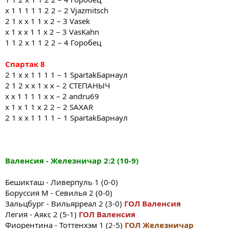
х 1 1 1 1 1 2 2 – 2 Vjazmitsch
2 1 x x 1 1 x 2 – 3 Vasek
х 1 х х 1 1 х 2 – 3 VasKahn
1 1 2 х 1 1 2 2 – 4 Горобец
Спартак
8
2 1 х х 1 1 1 1 – 1 SpartakБарнаул
2 1 2 х х 1 х х – 2 СТЕПАНЫЧ
х х 1 1 1 1 х х – 2 andru69
x 1 x 1 1 x 2 2 – 2 SAXAR
2 1 х х 1 1 1 1 – 1 SpartakБарнаул
Валенсия
-
Железничар
2:2
(10-9)
Бешикташ - Ливерпуль 1 (0-0)
Боруссия М - Севилья 2 (0-0)
Зальцбург - Вильярреал 2 (3-0)
ГОЛ
Валенсия
Легия - Аякс 2 (5-1)
ГОЛ
Валенсия
Фиорентина - Тоттенхэм 1 (2-5)
ГОЛ
Железничар