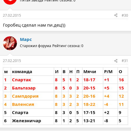
Пятая Звезда
Рейтинг сезона: 0
27.02.2015
#30
Горобец сделал нам пи.дец!))
Марс
Старожил форума
Рейтинг сезона: 0
27.02.2015
#31
м
команда
И
В
Н
П
Мячи
Р/М
О
1
Спартак
8
5
1
2
18-17
+1
16
2
Бальтазар
8
5
0
3
20-15
+5
15
3
Сампдория
8
3
3
2
20-16
+4
12
4
Валенсия
8
3
2
3
18-22
-4
11
5
Спарта
8
3
0
5
17-15
+2
9
6
Железничар
8
1
2
5
13-21
-8
5