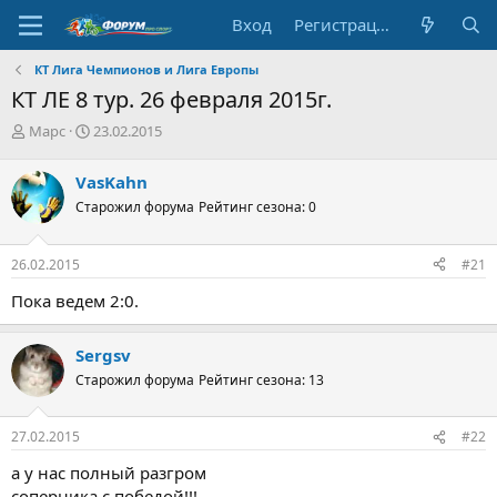
Вход
Регистрация
КТ Лига Чемпионов и Лига Европы
КТ ЛЕ 8 тур. 26 февраля 2015г.
А
Д
Марс
23.02.2015
в
а
т
т
VasKahn
о
а
Старожил форума
Рейтинг сезона: 0
р
н
т
а
е
ч
26.02.2015
#21
м
а
ы
л
Пока ведем 2:0.
а
Sergsv
Старожил форума
Рейтинг сезона: 13
27.02.2015
#22
а у нас полный разгром
соперника с победой!!!