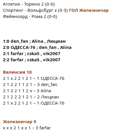
Атлетик - Торино 2 (0-0)
Спортинг - Вольфсбург х (0-3)
ГОЛ
Железничар
Фейеноорд - Рома 2 (0-0)
1:0
den
_
fan
;
Alina
,
Люциан
2:0
ОДЕССА
-76
;
den_fan
,
Alina
2:1 farfar
;
cska5
,
vik2007
2:2
farfar
;
cska5
,
vik2007
Валенсия 10
2 1 х 2 2 1 2 1 – 1 ОДЕССА-76
2 1 2 2 1 1 2 1 – 3 den_fan
2 1 2 2 1 1 2 x – 3 Alina
2 1 2 2 2 1 2 1 – 2 Люциан
2 1 х 2 2 1 2 1 – 1 ОДЕССА-76
Железничар 9
x x x 2 1 x x 1 – 3 farfar