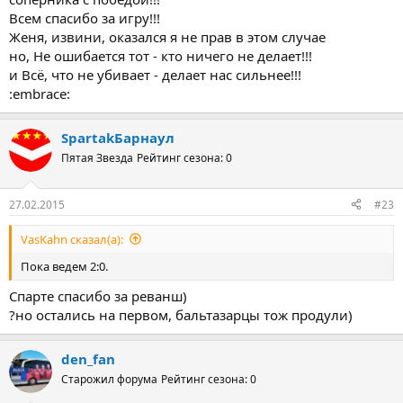
Всем спасибо за игру!!!
Женя, извини, оказался я не прав в этом случае
но, Не ошибается тот - кто ничего не делает!!!
и Всё, что не убивает - делает нас сильнее!!!
:embrace:
SpartakБарнаул
Пятая Звезда
Рейтинг сезона: 0
27.02.2015
#23
VasKahn сказал(а):
Пока ведем 2:0.
Спарте спасибо за реванш)
?но остались на первом, бальтазарцы тож продули)
den_fan
Старожил форума
Рейтинг сезона: 0