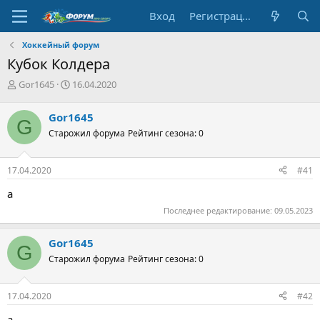
Вход
Регистрация
Хоккейный форум
Кубок Колдера
А
Д
Gor1645
16.04.2020
в
а
т
т
Gor1645
G
о
а
Старожил форума
Рейтинг сезона: 0
р
н
т
а
е
ч
17.04.2020
#41
м
а
ы
л
а
а
Последнее редактирование:
09.05.2023
Gor1645
G
Старожил форума
Рейтинг сезона: 0
17.04.2020
#42
а