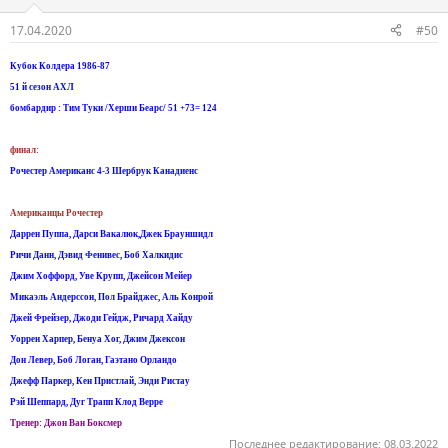
17.04.2020
#50
Кубок Колдера 1986-87
51 й сезон АХЛ
бомбардир : Тим Туки /Херши Беарс/ 51 +73= 124
финал:
Рочестер Американс 4-3 Шербрук Канадиенс
Американцы Рочестер
Даррен Пуппа, Дарси Вакалюк,Джек Брауншидл
Ричи Данн, Дэвид Фенивес, Боб Халкидис
Джим Хоффорд, Уве Крупп, Джейсон Мейер
Микаэль Андерссон, Пол Брайджес, Аль Конрой
Джей Фрейзер, Джоди Гейдж, Ричард Хайду
Уоррен Харпер, Бенуа Хог, Джим Джексон
Дон Левер, Боб Логан, Гаэтано Орландо
Джефф Паркер, Кен Пристлай, Энди Ристау
Рэй Шеппард, Дуг Трапп Клод Верре
Тренер: Джон Ван Боксмер
Последнее редактирование:
08.03.2022