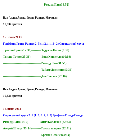
--------------------------------------------Ричард Пан (36:52)
Ван Андел Арена, Гранд Рапидс, Мичиган
10,834 зрителя
15. Июнь 2013
Гриффинс Гранд-Рапидс 2: 5 (1: 2, 1: 1, 0: 2) Сиракузский хруст
Тристон Грант (17:38)----------Ондржей Палат (8:39)
Томаш Татар (25:36)------------Бред Коннолли (16:09)
-----------------------------------------Ричард Пан (31:59)
-----------------------------------------Тайлер Джонсон (40:36)
-----------------------------------------Дэн Секстон (57:16)
Ван Андел Арена, Гранд Рапидс, Мичиган
10,834 зрителя
18. июня 2013
Сиракузский хруст 2: 5 (1: 0, 0: 2, 1: 3) Грифоны Гранд-Рапидс
Ричард Пан (17:15)-------------Митч Каллахан (22:23)
Андрей Шустр (45:14)----------Томаш татарин (32:41)
-----------------------------------------Бреннан Эванс (49:54)