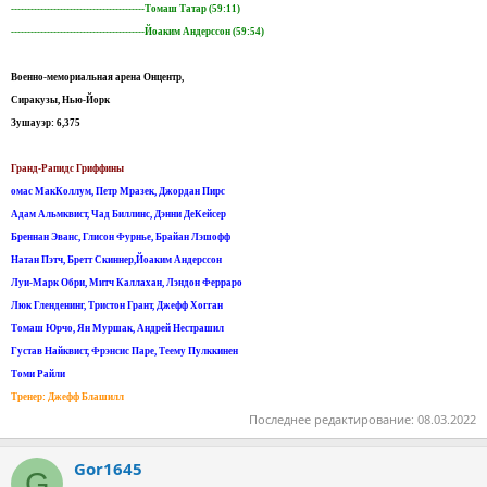
-----------------------------------------Томаш Татар (59:11)
-----------------------------------------Йоаким Андерссон (59:54)
Военно-мемориальная арена Онцентр,
Сиракузы, Нью-Йорк
Зушауэр: 6,375
Гранд-Рапидс Гриффины
омас МакКоллум, Петр Мразек, Джордан Пирс
Адам Альмквист, Чад Биллинс, Дэнни ДеКейсер
Бреннан Эванс, Глисон Фурнье, Брайан Лэшофф
Натан Пэтч, Бретт Скиннер,Йоаким Андерссон
Луи-Марк Обри, Митч Каллахан, Лэндон Ферраро
Люк Гленденинг, Тристон Грант, Джефф Хогган
Томаш Юрчо, Ян Муршак, Андрей Нестрашил
Густав Найквист, Фрэнсис Паре, Теему Пулккинен
Томи Райли
Тренер: Джефф Блашилл
Последнее редактирование:
08.03.2022
Gor1645
G