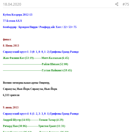
18.04.2020
#75
Кубок Колдера 2012-13
77 й сезон АХЛ
бомбардир : Брэндон Пирри / Рокфорд айс Хогс / 22+ 53= 75
финал:
8. Июнь 2013
Сиракузский хруст 1: 3 (0: 1, 0: 0, 1: 2) Грифоны Гранд-Рапидс
Жан-Филипп Кот (53:19)---------Митч Каллахан (6:45)
--------------------------------------------Райли Шихан (52:00)
--------------------------------------------Густав Найквист (59:45)
Военно-мемориальная арена Онцентр,
Сиракузы, Нью-Йорк Сиракузы, Нью-Йорк
6,333 зрителя
9. июнь 2013
Сиракузский хруст 4: 6 (1: 2, 3: 3, 0: 1) Грифоны Гранд-Рапидс
Андрей Шустр (14:03)----------Томаш Татар (4:29)
Ричард Пан (30:06)-------------Тристон Грант (11:31)