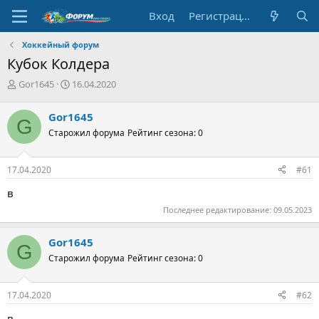
Вход
Регистрация
Хоккейный форум
Кубок Колдера
А
Д
Gor1645
16.04.2020
в
а
т
т
Gor1645
G
о
а
Старожил форума
Рейтинг сезона: 0
р
н
т
а
е
ч
17.04.2020
#61
м
а
ы
л
в
а
Последнее редактирование:
09.05.2023
Gor1645
G
Старожил форума
Рейтинг сезона: 0
17.04.2020
#62
в