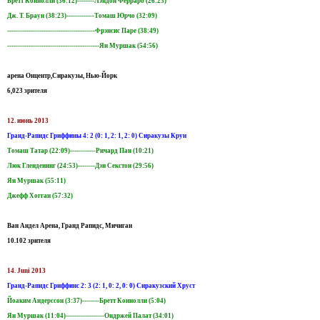
Бретт Коннолли (36:12)--------Лэндон Ферраро (26:23)
Дж. Т. Браун (38:23)-------------Томаш Юрчо (32:09)
-----------------------------------------Фрэнсис Паре (38:49)
-------------------------------------------Ян Муршак (54:56)
арена Онцентр,Сиракузы, Нью-Йорк
6,023 зрителя
12. июнь 2013
Гранд-Рапидс Гриффины 4: 2 (0: 1, 2: 1, 2: 0) Сиракузы Крун
Томаш Татар (22:09)------------Ричард Пан (10:21)
Люк Гленденинг (24:53)--------Дэн Секстон (29:56)
Ян Муршак (55:11)
Джефф Хогган (57:32)
Ван Андел Арена, Гранд Рапидс, Мичиган
10.102 зрителя
14. Juni 2013
Гранд-Рапидс Гриффинс 2: 3 (2: 1, 0: 2, 0: 0) Сиракузский Хруст
Йоаким Андерссон (3:37)--------Бретт Коннолли (5:04)
Ян Муршак (11:04)------------------Ондржей Палат (34:01)