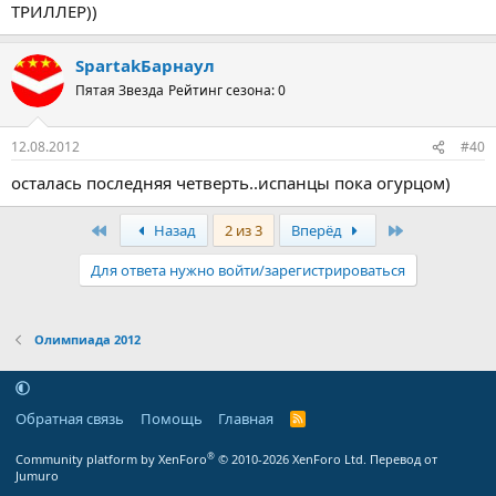
ТРИЛЛЕР))
SpartakБарнаул
Пятая Звезда
Рейтинг сезона: 0
12.08.2012
#40
осталась последняя четверть..испанцы пока огурцом)
Первый
Последняя
Назад
2 из 3
Вперёд
Для ответа нужно войти/зарегистрироваться
Олимпиада 2012
Обратная связь
Помощь
Главная
R
S
S
®
Community platform by XenForo
© 2010-2026 XenForo Ltd.
Перевод от
Jumuro