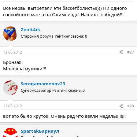
Все нервы вытрепали эти баскетболисты!))) Ни одного
спокойного матча на Олимпиаде! Наших с победой!!!
Zenit4ik
Старожил форума
Рейтинг сезона: 0
12.08.2012
#27
Бронза!!!
Молодца мужики!!!
Seregamamenov23
Супермодератор
Рейтинг сезона: 0
12.08.2012
#28
вот это было круто!!! ОЧень рад что взяли медаль!!!!!!!!
SpartakБарнаул