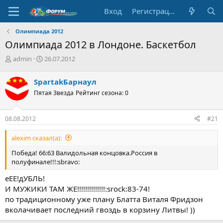
Вход
Регистрация
Олимпиада 2012
Олимпиада 2012 в Лондоне. Баскетбол
А
Д
admin
26.07.2012
в
а
т
т
SpartakБарнаул
о
а
Пятая Звезда
Рейтинг сезона: 0
р
н
т
а
е
ч
08.08.2012
#21
м
а
ы
л
alexim сказал(а):
а
Победа! 66:63 Валидольная концовка.Россия в
полуфинале!!!:sbravo:
еЕЕ!дУБЛЬ!
И МУЖИКИ ТАМ ЖЕ!!!!!!!!!!!!!!:srock:83-74!
по традиционному уже плану Блатта Виталя Фридзон
вколачивает последний гвоздь в корзину Литвы! ))