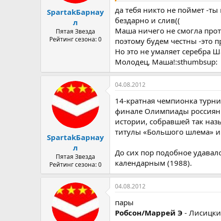
да тебя никто не поймет -ты
SpartakБарнау
бездарно и слив((
л
Маша ничего не смогла прот
Пятая Звезда
Рейтинг сезона: 0
поэтому будем честны -это
Но это не умаляет серебра 
Молодец, Маша!:sthumbsup:
04.08.2012
14-кратная чемпионка турни
финале Олимпиады россиянку
истории, собравшей так на
титулы «Большого шлема» и
SpartakБарнау
л
До сих пор подобное удавал
Пятая Звезда
календарным (1988).
Рейтинг сезона: 0
04.08.2012
пары
Робсон/Маррей Э
- Лисицки