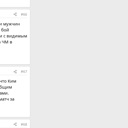
#66
ди мужчин
л бой
 и с видимым
а ЧМ в
#67
 что Ким
 общим
ами.
матч за
#68