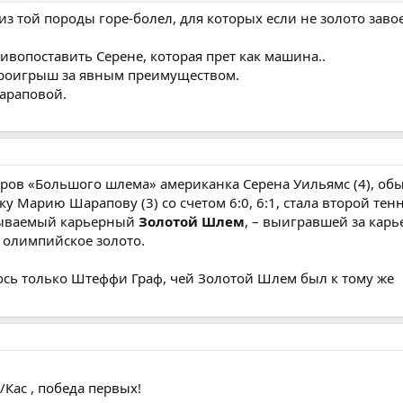
 из той породы горе-болел, для которых если не золото заво
ивопоставить Серене, которая прет как машина..
 проигрыш за явным преимуществом.
Шараповой.
ров «Большого шлема» американка Серена Уильямс (4), об
 Марию Шарапову (3) со счетом 6:0, 6:1, стала второй тен
зываемый карьерный
Золотой Шлем
, – выигравшей за карь
 олимпийское золото.
ось только Штеффи Граф, чей Золотой Шлем был к тому же
/Кас , победа первых!