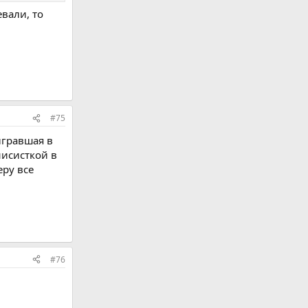
евали, то
#75
ыгравшая в
нисисткой в
еру все
#76