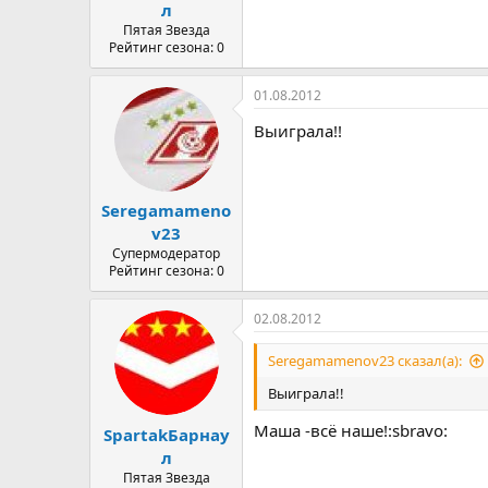
л
Пятая Звезда
Рейтинг сезона: 0
01.08.2012
Выиграла!!
Seregamameno
v23
Супермодератор
Рейтинг сезона: 0
02.08.2012
Seregamamenov23 сказал(а):
Выиграла!!
Маша -всё наше!:sbravo:
SpartakБарнау
л
Пятая Звезда