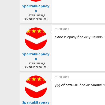
а
SpartakБарнау
л
Пятая Звезда
Рейтинг сезона: 0
01.08.2012
емое и сразу брейк у немки(
SpartakБарнау
л
Пятая Звезда
Рейтинг сезона: 0
01.08.2012
уф) обратный брейк Маши! 1
SpartakБарнау