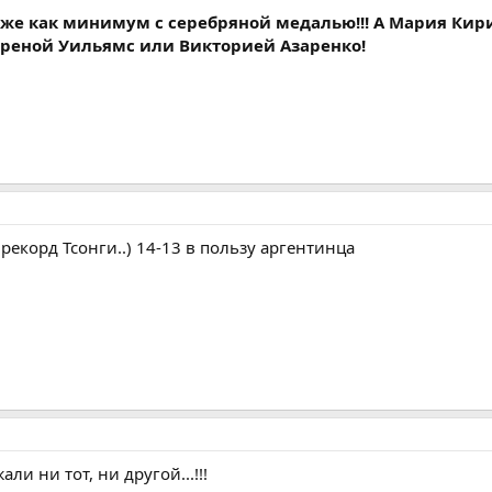
уже как минимум с серебряной медалью!!! А Мария Кир
Сереной Уильямс или Викторией Азаренко!
рекорд Тсонги..) 14-13 в пользу аргентинца
ли ни тот, ни другой...!!!