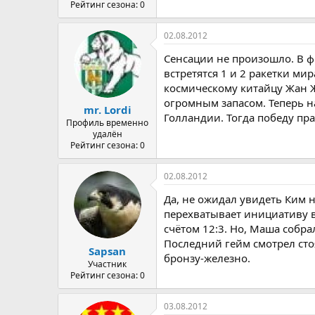
Рейтинг сезона: 0
02.08.2012
Cенсации не произошло. В 
встретятся 1 и 2 ракетки ми
космическому китайцу Жан Ж
огромным запасом. Теперь н
mr. Lordi
Голландии. Тогда победу пра
Профиль временно
удалён
Рейтинг сезона: 0
02.08.2012
Да, не ожидал увидеть Ким н
перехватывает инициативу в
счётом 12:3. Но, Маша собр
Последний гейм смотрел стоя
Sapsan
бронзу-железно.
Участник
Рейтинг сезона: 0
03.08.2012