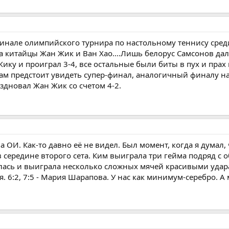
финале олимпийского турнира по настольному теннису сре
ра китайцы Жан Жик и Ван Хао....Лишь белорус Самсонов да
ику и проиграл 3-4, все остальные были биты в пух и прах
ам предстоит увидеть супер-финал, аналогичный финалу н
здновал Жан Жик со счетом 4-2.
а ОИ. Как-то давно её не видел. Был момент, когда я думал,
 середине второго сета. Ким выиграла три гейма подряд с
алась и выиграла несколько сложных мячей красивыми удар
. 6:2, 7:5 - Мария Шарапова. У нас как минимум-серебро. А 