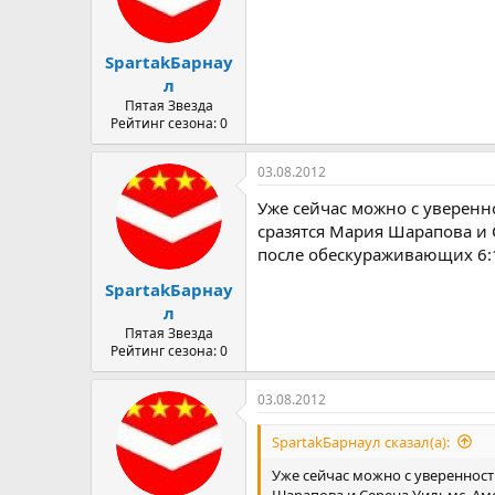
SpartakБарнау
л
Пятая Звезда
Рейтинг сезона: 0
03.08.2012
Уже сейчас можно с уверенн
сразятся Мария Шарапова и 
после обескураживающих 6:1 
SpartakБарнау
л
Пятая Звезда
Рейтинг сезона: 0
03.08.2012
SpartakБарнаул сказал(а):
Уже сейчас можно с уверенност
Шарапова и Серена Уильмс. Ам