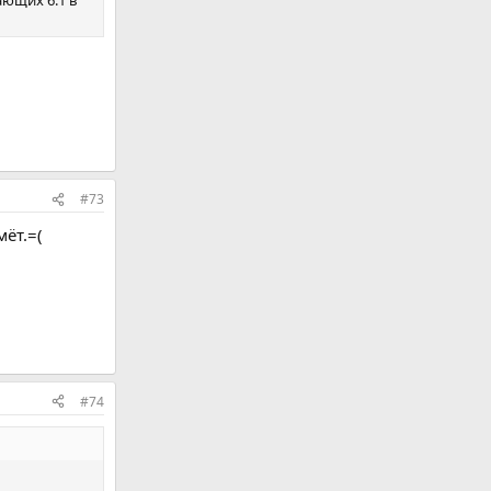
#73
ёт.=(
#74