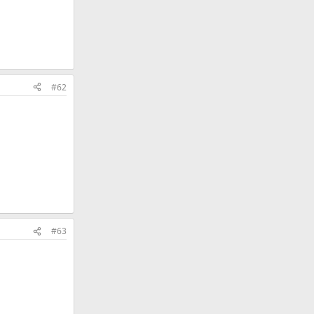
#62
#63