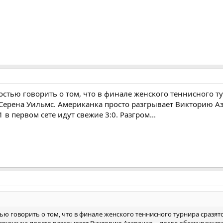
остью говорить о том, что в финале женского теннисного т
Серена Уильмс. Американка просто разгрывает Викторию Аз
в первом сете идут свежие 3:0. Разгром...
ью говорить о том, что в финале женского теннисного турнира сразят
ериканка просто разгрывает Викторию Азаренко – после обескуражив