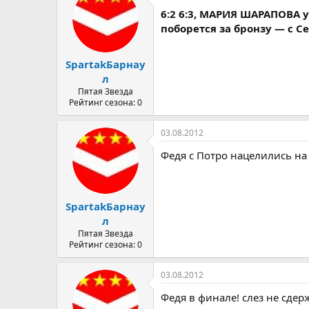
6:2 6:3, МАРИЯ ШАРАПОВА 
поборется за бронзу — с 
SpartakБарнау
л
Пятая Звезда
Рейтинг сезона: 0
03.08.2012
Федя с Потро нацелились на 
SpartakБарнау
л
Пятая Звезда
Рейтинг сезона: 0
03.08.2012
Федя в финале! слез не сдержа