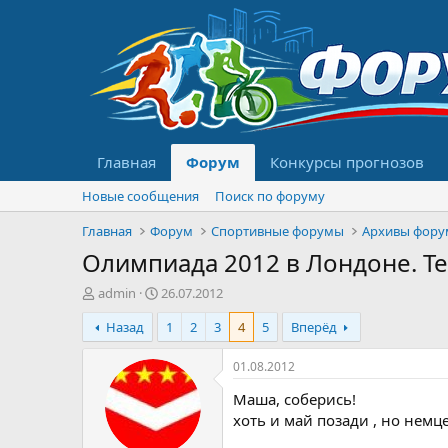
Главная
Форум
Конкурсы прогнозов
Новые сообщения
Поиск по форуму
Главная
Форум
Спортивные форумы
Архивы фору
Олимпиада 2012 в Лондоне. Т
А
Д
admin
26.07.2012
в
а
Назад
1
2
3
4
5
Вперёд
т
т
о
а
р
н
01.08.2012
т
а
Маша, соберись!
е
ч
м
а
хоть и май позади , но немце
ы
л