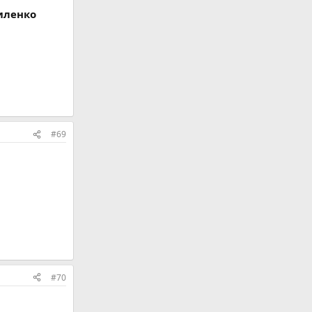
иленко
#69
#70