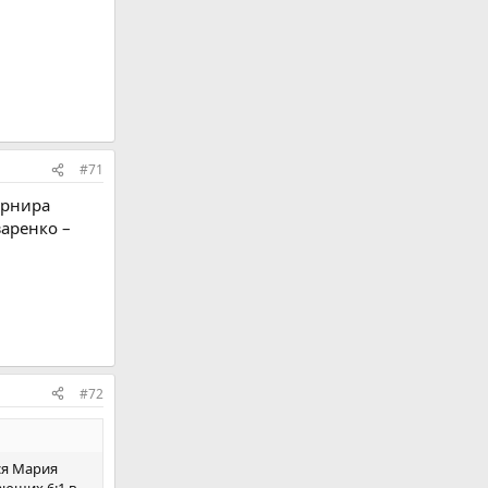
#71
урнира
аренко –
#72
ся Мария
ающих 6:1 в