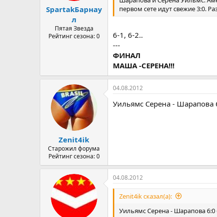
первом сете идут свежие 3:0. Раз
SpartakБарнау
л
Пятая Звезда
6-1, 6-2..
Рейтинг сезона: 0
---
ФИНАЛ
МАША -СЕРЕНА!!!
04.08.2012
Уильямс Серена - Шарапова 6
Zenit4ik
Старожил форума
Рейтинг сезона: 0
04.08.2012
Zenit4ik сказал(а):
Уильямс Серена - Шарапова 6:0 