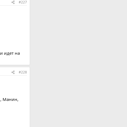
#227
и идет на
#228
в, Манин,