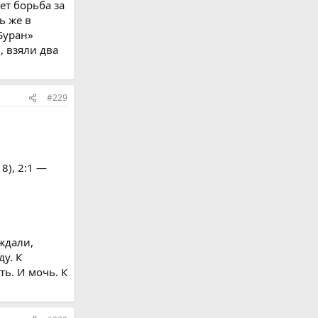
ет борьба за
ь же в
Буран»
, взяли два
#229
8), 2:1 —
ждали,
у. К
ть. И мочь. К