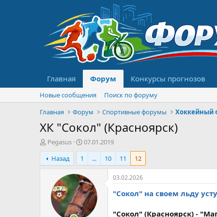
Главная
Форум
Конкурсы прогнозов
Новые сообщения
Поиск по форуму
Главная
Форум
Спортивные форумы
Хоккейный 
ХК "Сокол" (Красноярск)
А
Д
Pegasus
07.01.2019
в
а
Назад
1
...
10
11
12
т
т
о
а
р
н
03.02.2026
т
а
"Сокол" на своем льду уст
е
ч
м
а
ы
л
"Сокол" (Красноярск) - "Магн