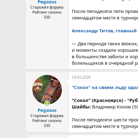
Pegasus
Старожил форума
После пятидесяти пяти пров
Рейтинг сезона:
330
семнадцатом месте в турнир
Александр Титов, главный 
— Два периода таких вязких
и моменты создали хорошие,
в большинстве забили и хор
болельщиков в очередной ра
24.02.2026
"Сокол" на своем льду одо
"Сокол" (Красноярск) - "Рубин
Шайбы:
Владимир Конов (50:
Pegasus
Старожил форума
После пятидесяти шести про
Рейтинг сезона:
330
семнадцатом месте в турнир