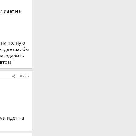
и идет на
 на полную:
х, две шайбы
лагодарить
втра!
#226
ми идет на