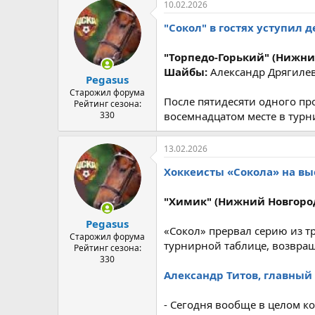
10.02.2026
"Сокол" в гостях уступил
"Торпедо-Горький" (Нижний Н
Шайбы:
Александр Дрягилев 
Pegasus
Старожил форума
После пятидесяти одного пр
Рейтинг сезона:
330
восемнадцатом месте в турн
13.02.2026
Хоккеисты «Сокола» на вы
"Химик" (Нижний Новгород) -
Pegasus
«Сокол» прервал серию из тр
Старожил форума
турнирной таблице, возвращ
Рейтинг сезона:
330
Александр Титов, главный 
- Сегодня вообще в целом ко