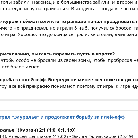
голы забили. Наконец и в большинстве забили. И второй и 
на каждую игру настраиваться. Выходить — тогда все по сил
к» кураж поймал или кто-то раньше начал праздновать 
ничего не праздновал, но играли 6 на 5, получился бросок, 
 это игра. Хорошо, что до конца сыграли, выстояли, выиграл
 рискованно, пытаясь поразить пустые ворота?
а, чтобы особо не бросали из своей зоны, чтобы пробросов н
, всё более-менее.
борьба за плей-офф. Впереди не менее жесткие поединк
ру, все всё прекрасно понимают, поэтому от игры к игре ид
ыграл "Зауралье" и продолжает борьбу за плей-офф
алье" (Курган) 2:1 (1:0, 0:1, 1:0)
4). Алексей Цыплаков (47:02) - Эмиль Галиаскаров (25:49).