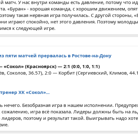
лый матч. У нас внутри команды есть давление, потому что ид
ота. «Буран» - хорошая команда, с хорошим движением, опят
оэтому такая нервная игра получилась. С другой стороны, «
 они играют спокойно, нет этого давления. Поэтому молодцы
вимся к следующей игре.
из пяти матчей прервалась в Ростове-на-Дону
 «Сокол» (Красноярск) — 2:1 (0:0, 1:0, 1:1)
в, Соколов, 36.57), 2:0 — Корбит (Сергиевский, Климов, 44.1
тренер ХК «Сокол»...
ь нечего. Безобразная игра в нашем исполнении. Предупре
к сожалению, игра всё показала. Лидеры должны быть на льд
лидеров, поэтому и результат такой. Выигрывать надо хоте
зие.