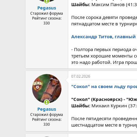
а
Шайбы:
Максим Панов (41:34
Pegasus
Старожил форума
После сорока девяти провед
Рейтинг сезона:
330
пятнадцатом месте в турнир
Александр Титов, главный 
- Полтора первых периода оч
третьем хорошие моменты со
это надо работой. Игра прош
07.02.2026
"Сокол" на своем льду пр
"Сокол" (Красноярск) - "Южны
Шайбы:
Михаил Куркин (37:
Pegasus
Старожил форума
После пятидесяти проведенн
Рейтинг сезона:
330
шестнадцатом месте в турни