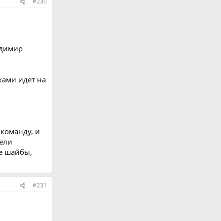
#230
адимир
ками идет на
 команду, и
вели
е шайбы,
#231