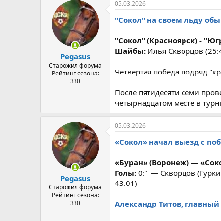
05.03.2026
"Сокол" на своем льду обы
"Сокол" (Красноярск) - "Югра
Шайбы:
Илья Скворцов (25:47
Pegasus
Старожил форума
Четвертая победа подряд "к
Рейтинг сезона:
330
После пятидесяти семи пров
четырнадцатом месте в турн
05.03.2026
«Сокол» начал выезд с по
«Буран» (Воронеж) — «Сокол»
Голы:
0:1 — Скворцов (Гурки
Pegasus
43.01)
Старожил форума
Рейтинг сезона:
330
Александр Титов, главный 