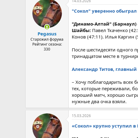
14.03.2026
"Сокол" уверенно обыграл
"Динамо-Алтай" (Барнаул) - "
Шайбы:
Павел Ткаченко (42:
Pegasus
Конов (47:11). Илья Каргин (
Старожил форума
Рейтинг сезона:
330
После шестидесяти одного п
тринадцатом месте в турнир
Александр Титов, главный 
– Хочу поблагодарить всех 
тех, которые переживали, бо
хороший матч, хорошо сыгр
нужные два очка взяли.
15.03.2026
«Сокол» крупно уступил в