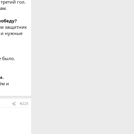
третий гол.
ам.
победу?
там защитник
и и нужные
е было.
и.
ём и
#225