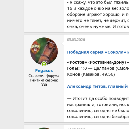
- Я скажу, что это был тяже
16 и каждое очко на вес зол
обороне играют хорошо, и п
ничего не тянет, не держит,
очка, очень нужные. И гото
05.03.2026
Победная серия «Сокола» 
«Ростов» (Ростов-на-Дону) —
Голы:
1:0 — Цалпанов (Смолё
Pegasus
Конов (Казаков, 49.56)
Старожил форума
Рейтинг сезона:
330
Александр Титов, главный 
— Итоги? Да особо подводит
настраивали, готовили, но, 
сожалению, сегодня не было 
сожалению, сегодня безобра