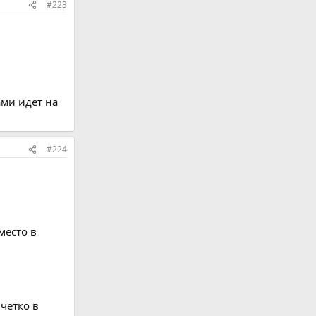
#223
ами идет на
#224
место в
четко в