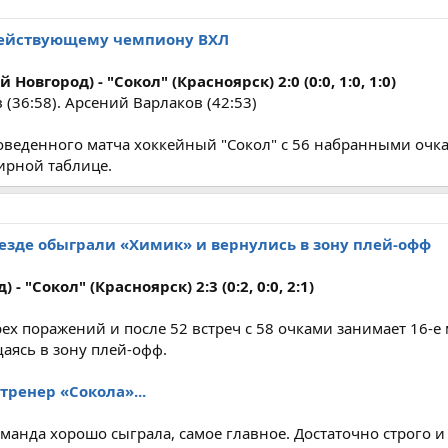
 действующему чемпиону ВХЛ
овгород) - "Сокол" (Красноярск) 2:0 (0:0, 1:0, 1:0)
(36:58). Арсений Варлаков (42:53)
оведенного матча хоккейный "Сокол" c 56 набранными очк
ирной таблице.
езде обыграли «Химик» и вернулись в зону плей-офф
 "Сокол" (Красноярск) 2:3 (0:2, 0:0, 2:1)
ех поражений и после 52 встреч с 58 очками занимает 16-е 
аясь в зону плей-офф.
тренер «Сокола»...
манда хорошо сыграла, самое главное. Достаточно строго и 