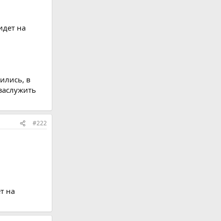
идет на
ились, в
 заслужить
#222
т на