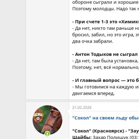
обороне сыграли и хорошие 
Поэтому молодцы. Надо так 
- При счете 1-3 это «Хими
- Да нет, никто там раньше 
бросил, забил, но это игра,
два очка забрали.
- Антон Тодыков не сыграл
- Да нет, там была установк
Поэтому, нет, всё нормально
- И главный вопрос — это 
- Мы готовимся на каждую иг
двигаемся вперед.
21.02.2026
"Сокол" на своем льду об
"Сокол" (Красноярск) - "Заур
Шайбы:
Захар Полищук (03:1