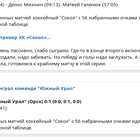
) - Денис Михнин (09:13). Матвей Галенюк (57:05)
енных матчей хоккейный "Сокол" c 56 набранными очками 
ной таблице.
тренер ХК «Сокол»...
ень пассивно, слабо сыграли. Где-то в конце второго включ
здали, надо забивать. Но победу и голы надо заслужить. А
ла, готовимся к крайнему матчу в этой серии.
оиграл команде "Южный Урал"
й Урал" (Орск) 0:1 (0:0, 0:1, 0:0)
41)
ых матчей хоккейный "Сокол" c 56 набранными очками иде
рной таблице.