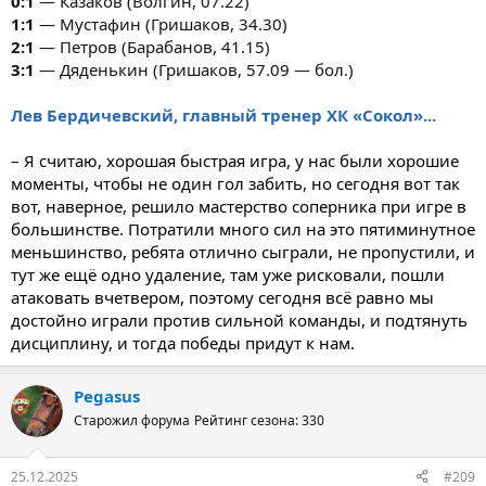
0:1
— Казаков (Волгин, 07.22)
1:1
— Мустафин (Гришаков, 34.30)
2:1
— Петров (Барабанов, 41.15)
3:1
— Дяденькин (Гришаков, 57.09 — бол.)
Лев Бердичевский, главный тренер ХК «Сокол»...
– Я считаю, хорошая быстрая игра, у нас были хорошие
моменты, чтобы не один гол забить, но сегодня вот так
вот, наверное, решило мастерство соперника при игре в
большинстве. Потратили много сил на это пятиминутное
меньшинство, ребята отлично сыграли, не пропустили, и
тут же ещё одно удаление, там уже рисковали, пошли
атаковать вчетвером, поэтому сегодня всё равно мы
достойно играли против сильной команды, и подтянуть
дисциплину, и тогда победы придут к нам.
Pegasus
Старожил форума
Рейтинг сезона: 330
25.12.2025
#209