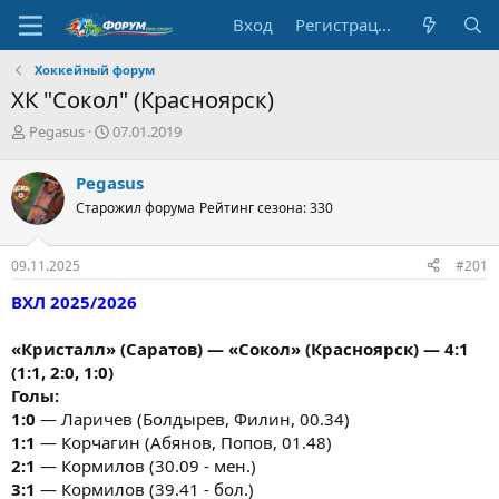
Вход
Регистрация
Хоккейный форум
ХК "Сокол" (Красноярск)
А
Д
Pegasus
07.01.2019
в
а
т
т
Pegasus
о
а
Старожил форума
Рейтинг сезона: 330
р
н
т
а
е
ч
09.11.2025
#201
м
а
ы
л
ВХЛ 2025/2026
а
«Кристалл» (Саратов) — «Сокол» (Красноярск) — 4:1
(1:1, 2:0, 1:0)
Голы:
1:0
— Ларичев (Болдырев, Филин, 00.34)
1:1
— Корчагин (Абянов, Попов, 01.48)
2:1
— Кормилов (30.09 - мен.)
3:1
— Кормилов (39.41 - бол.)