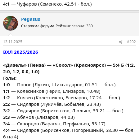
4:1
— Чуфаров (Семенеко, 42.51 - бол.)
Pegasus
Старожил форума
Рейтинг сезона: 330
13.11.2025
#202
ВХЛ 2025/2026
«Дизель» (Пенза) — «Сокол» (Красноярск) — 5:4 Б (1:2,
2:0, 1:2, 0:0, 1:0)
Голы:
1:0
— Попов (Лукин, Шиксатдаров, 01.51 — бол.)
1:1
— Колесников (Герих, Елизаров, 10.48)
1:2
— Князев (Колесников, Елизаров, 17.24 — бол.)
2:2
— Сидляров (Лукичёв, Бобылёв, 23.43)
3:2
— Сидляров (Борисенков, Люлько, 39.21 — бол.)
3:3
— Абянов (Елизаров, 44.03)
3:4
— Скворцов (Варагян, Перфильев, 53.17)
4:4
— Сидляров (Борисенков, Погоришный, 58.30 — бол.
6 на 4)