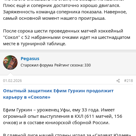
Плюс ещё и соперник достаточно хорошо двигался.
Заряженность команда соперника показала. Наверное,
самый основной момент нашего проигрыша.
После сорока шести проведенных матчей хоккейный
"Сокол" c 52 набранными очками идет на шестнадцатом
месте в турнирной таблице.
Pegasus
Старожил форума
Рейтинг сезона: 330
01.02.2026
#218
Опытный защитник Ефим Гуркин продолжит
карьеру в «Соколе»
Ефим Гуркин – уроженец Уфы, ему 33 года. Имеет
огромный опыт выступления в КХЛ (611 матчей, 156
очков) и в составе юниорской сборной России.
В главной лиге нашей страны играл за «Салават Юлаев»,