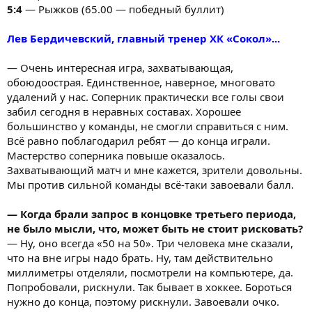
5:4
— Рыжков (65.00 — победный буллит)
Лев Бердичевский, главный тренер ХК «Сокол»...
— Очень интересная игра, захватывающая,
обоюдоострая. Единственное, наверное, многовато
удалений у нас. Соперник практически все голы свои
забил сегодня в неравных составах. Хорошее
большинство у команды, не смогли справиться с ним.
Всё равно поблагодарил ребят — до конца играли.
Мастерство соперника повыше оказалось.
Захватывающий матч и мне кажется, зрители довольны.
Мы против сильной команды всё-таки завоевали балл.
— Когда брали запрос в концовке третьего периода,
не было мысли, что, может быть не стоит рисковать?
— Ну, оно всегда «50 на 50». Три человека мне сказали,
что на вне игры надо брать. Ну, там действительно
миллиметры отделяли, посмотрели на компьютере, да.
Попробовали, рискнули. Так бывает в хоккее. Бороться
нужно до конца, поэтому рискнули. Завоевали очко.