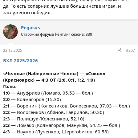
да. То есть соперник лучше в большинстве играл, и
заслуженно победил.
Pegasus
Старожил форума
Рейтинг сезона: 330
22.12.2025
#207
ВХЛ 2025/2026
«Челны» (Набережные Челны) — «Сокол»
(Красноярск) — 4:3 ОТ (2:0, 0:1, 1:2, 1:0)
Голы:
1:0
— Ануфриев (Ломако, 05.53 — бол.)
2:0
— Колмагоров (15.30)
2:1
— Воронин (Колесников, Волосенков, 37.03 — бол.)
2:2
— Волосенков (Абянов, Гаврилов, 50.30)
2:3
— Полищук (Колесников, 52.10)
3:3
— Ломако (Колмагоров, Манукян, 54.25 — бол.)
4:3
— Наумов (Лученков, Шерстобитов, 60.58)