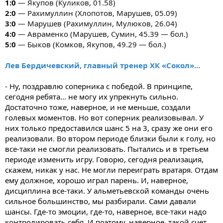
1:0
— Якупов (Куликов, 01.58)
2:0
— Рахимуллин (Хлопотов, Марушев, 05.09)
3:0
— Марушев (Рахимуллин, Мулюков, 26.04)
4:0
— Авраменко (Марушев, Сумин, 45.39 — бол.)
5:0
— Быков (Комков, Якупов, 49.29 — бол.)
Лев Бердичевский, главный тренер ХК «Сокол»...
- Ну, поздравлю соперника с победой. В принципе,
сегодня ребята… не могу их упрекнуть сильно.
Достаточно тоже, наверное, и не меньше, создали
голевых моментов. Но вот соперник реализовывал. У
них только предоставился шанс 5 на 3, сразу же они его
реализовали. Во втором периоде близки были к голу, но
все-таки не смогли реализовать. Пытались и в третьем
периоде изменить игру. Говорю, сегодня реализация,
скажем, никак у нас. Не могли переиграть вратаря. Отдам
ему должное, хорошо играл парень. И, наверное,
дисциплина все-таки. У альметьевской команды очень
сильное большинство, мы разбирали. Сами давали
шансы. Где-то эмоции, где-то, наверное, все-таки надо
контролировать себя. И поэтому, наверное, такой счет,