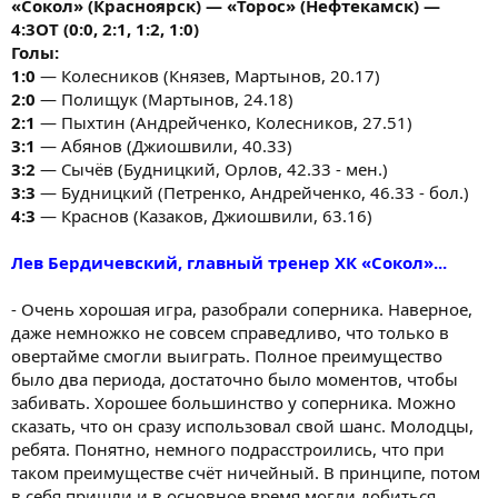
«Сокол» (Красноярск) — «Торос» (Нефтекамск) —
4:3ОТ (0:0, 2:1, 1:2, 1:0)
Голы:
1:0
— Колесников (Князев, Мартынов, 20.17)
2:0
— Полищук (Мартынов, 24.18)
2:1
— Пыхтин (Андрейченко, Колесников, 27.51)
3:1
— Абянов (Джиошвили, 40.33)
3:2
— Сычёв (Будницкий, Орлов, 42.33 - мен.)
3:3
— Будницкий (Петренко, Андрейченко, 46.33 - бол.)
4:3
— Краснов (Казаков, Джиошвили, 63.16)
Лев Бердичевский, главный тренер ХК «Сокол»...
- Очень хорошая игра, разобрали соперника. Наверное,
даже немножко не совсем справедливо, что только в
овертайме смогли выиграть. Полное преимущество
было два периода, достаточно было моментов, чтобы
забивать. Хорошее большинство у соперника. Можно
сказать, что он сразу использовал свой шанс. Молодцы,
ребята. Понятно, немного подрасстроились, что при
таком преимуществе счёт ничейный. В принципе, потом
в себя пришли и в основное время могли добиться