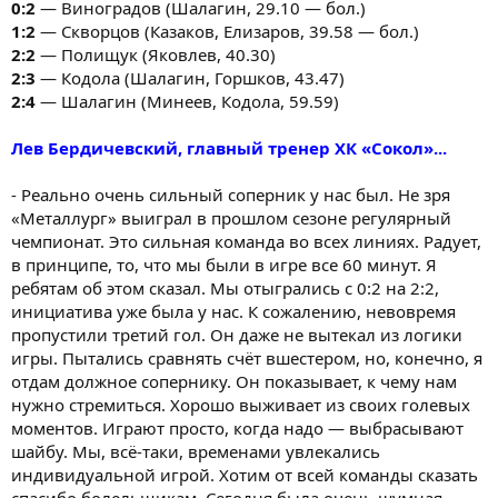
0:2
— Виноградов (Шалагин, 29.10 — бол.)
1:2
— Скворцов (Казаков, Елизаров, 39.58 — бол.)
2:2
— Полищук (Яковлев, 40.30)
2:3
— Кодола (Шалагин, Горшков, 43.47)
2:4
— Шалагин (Минеев, Кодола, 59.59)
Лев Бердичевский, главный тренер ХК «Сокол»...
- Реально очень сильный соперник у нас был. Не зря
«Металлург» выиграл в прошлом сезоне регулярный
чемпионат. Это сильная команда во всех линиях. Радует,
в принципе, то, что мы были в игре все 60 минут. Я
ребятам об этом сказал. Мы отыгрались с 0:2 на 2:2,
инициатива уже была у нас. К сожалению, невовремя
пропустили третий гол. Он даже не вытекал из логики
игры. Пытались сравнять счёт вшестером, но, конечно, я
отдам должное сопернику. Он показывает, к чему нам
нужно стремиться. Хорошо выживает из своих голевых
моментов. Играют просто, когда надо — выбрасывают
шайбу. Мы, всё-таки, временами увлекались
индивидуальной игрой. Хотим от всей команды сказать
спасибо болельщикам. Сегодня была очень шумная