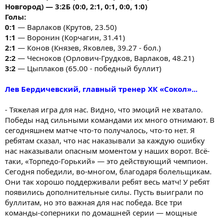
Новгород) — 3:2Б (0:0, 2:1, 0:1, 0:0, 1:0)
Голы:
0:1
— Варлаков (Крутов, 23.50)
1:1
— Воронин (Корчагин, 31.41)
2:1
— Конов (Князев, Яковлев, 39.27 - бол.)
2:2
— Чесноков (Орлович-Грудков, Варлаков, 48.21)
3:2
— Цыплаков (65.00 - победный буллит)
Лев Бердичевский, главный тренер ХК «Сокол»...
- Тяжелая игра для нас. Видно, что эмоций не хватало.
Победы над сильными командами их много отнимают. В
сегодняшнем матче что-то получалось, что-то нет. Я
ребятам сказал, что нас наказывали за каждую ошибку
нас наказывали опасным моментом у наших ворот. Всё-
таки, «Торпедо-Горький» — это действующий чемпион.
Сегодня победили, во-многом, благодаря болельщикам.
Они так хорошо поддерживали ребят весь матч! У ребят
появились дополнительные силы. Пусть выиграли по
буллитам, но это важная для нас победа. Все три
команды-соперники по домашней серии — мощные