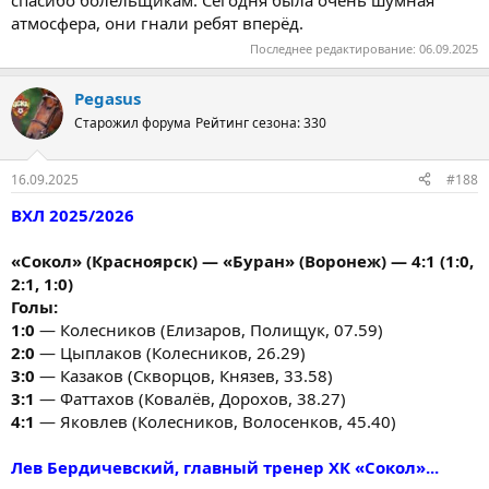
атмосфера, они гнали ребят вперёд.
Последнее редактирование:
06.09.2025
Pegasus
Старожил форума
Рейтинг сезона: 330
16.09.2025
#188
ВХЛ 2025/2026
«Сокол» (Красноярск) — «Буран» (Воронеж) — 4:1 (1:0,
2:1, 1:0)
Голы:
1:0
— Колесников (Елизаров, Полищук, 07.59)
2:0
— Цыплаков (Колесников, 26.29)
3:0
— Казаков (Скворцов, Князев, 33.58)
3:1
— Фаттахов (Ковалёв, Дорохов, 38.27)
4:1
— Яковлев (Колесников, Волосенков, 45.40)
Лев Бердичевский, главный тренер ХК «Сокол»...