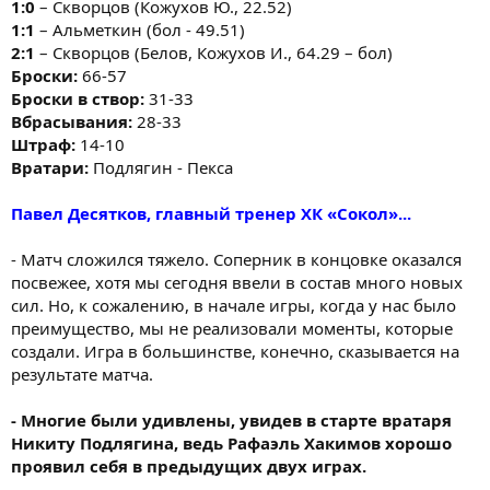
1:0
– Скворцов (Кожухов Ю., 22.52)
1:1
– Альметкин (бол - 49.51)
2:1
– Скворцов (Белов, Кожухов И., 64.29 – бол)
Броски:
66-57
Броски в створ:
31-33
Вбрасывания:
28-33
Штраф:
14-10
Вратари:
Подлягин - Пекса
Павел Десятков, главный тренер ХК «Сокол»...
- Матч сложился тяжело. Соперник в концовке оказался
посвежее, хотя мы сегодня ввели в состав много новых
сил. Но, к сожалению, в начале игры, когда у нас было
преимущество, мы не реализовали моменты, которые
создали. Игра в большинстве, конечно, сказывается на
результате матча.
- Многие были удивлены, увидев в старте вратаря
Никиту Подлягина, ведь Рафаэль Хакимов хорошо
проявил себя в предыдущих двух играх.