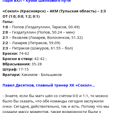
Пари ВХЛ – Кубок Шелкового пути
«Сокол» (Красноярск) – АКМ (Тульская область) – 2:3
ОТ (1:0; 0:0; 1:2; 0:1)
Голы:
1:0
– Попов (Гиздатуллин, Тарасов, 00.49)
2:0
– Гиздатуллин (Попов, 50.24 – мен)
2:1
– Яковлев (Лазарев, Волосенков, 51.32)
2:2
– Лазарев (Петраков, 59.09)
2:3
– Петраков (Шакуров, 61.55 – бол)
Броски:
74-62
Броски в створ:
42-42 ;
Вбрасывания:
35-28
Штраф:
17-15
Вратари:
Хакимов - Большаков
Павел Десятков, главный тренер ХК «Сокол»...
- Знаете, если бы матч шёл со счётом 0:0 и 1:1, то можно
было бы сказать, что обе команды сегодня заслужили
очки. Сегодня, действительно, так и есть. Потому что мы
создали массу моментов, также возможности были у