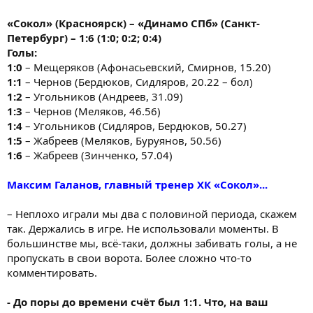
«Сокол» (Красноярск) – «Динамо СПб» (Санкт-
Петербург) – 1:6 (1:0; 0:2; 0:4)
Голы:
1:0
– Мещеряков (Афонасьевский, Смирнов, 15.20)
1:1
– Чернов (Бердюков, Сидляров, 20.22 – бол)
1:2
– Угольников (Андреев, 31.09)
1:3
– Чернов (Меляков, 46.56)
1:4
– Угольников (Сидляров, Бердюков, 50.27)
1:5
– Жабреев (Меляков, Буруянов, 50.56)
1:6
– Жабреев (Зинченко, 57.04)
Максим Галанов, главный тренер ХК «Сокол»...
– Неплохо играли мы два с половиной периода, скажем
так. Держались в игре. Не использовали моменты. В
большинстве мы, всё-таки, должны забивать голы, а не
пропускать в свои ворота. Более сложно что-то
комментировать.
- До поры до времени счёт был 1:1. Что, на ваш