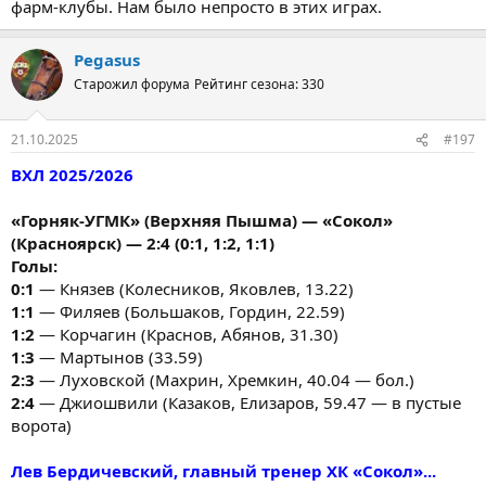
фарм-клубы. Нам было непросто в этих играх.
Pegasus
Старожил форума
Рейтинг сезона: 330
21.10.2025
#197
ВХЛ 2025/2026
«Горняк-УГМК» (Верхняя Пышма) — «Сокол»
(Красноярск) — 2:4 (0:1, 1:2, 1:1)
Голы:
0:1
— Князев (Колесников, Яковлев, 13.22)
1:1
— Филяев (Большаков, Гордин, 22.59)
1:2
— Корчагин (Краснов, Абянов, 31.30)
1:3
— Мартынов (33.59)
2:3
— Луховской (Махрин, Хремкин, 40.04 — бол.)
2:4
— Джиошвили (Казаков, Елизаров, 59.47 — в пустые
ворота)
Лев Бердичевский, главный тренер ХК «Сокол»...