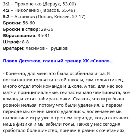
3:2
– Прокопенко (Дервук, 53.00)
4:2
– Николенко (Тарасов, 55.49)
5:2
– Астанков (Попов, Князев, 57.17)
Броски:
56-60
Броски в створ:
29-36
Вбрасывания:
35-31
Штраф:
8-8
Вратари:
Хакимов - Трушков
Павел Десятков, главный тренер ХК «Сокол»...
- Конечно, для меня это была особенная игра. Я
воспитанник тольяттинской школы, сам тольяттинец,
много отдал этой команде и школе. А так, для нас все
матчи принципиальные, сейчас начало чемпионата, все
команды хотят набирать очки. Сказать, что игра была
ровной нельзя, потому что были удаления. В первом
периоде мы очень много удалялись. Более-менее мы
выровняли игру уже в третьем периоде, когда сказалась
наша физика и мы забили голы. Также у нас сегодня
сработало большинство, причём в разных сочетаниях,