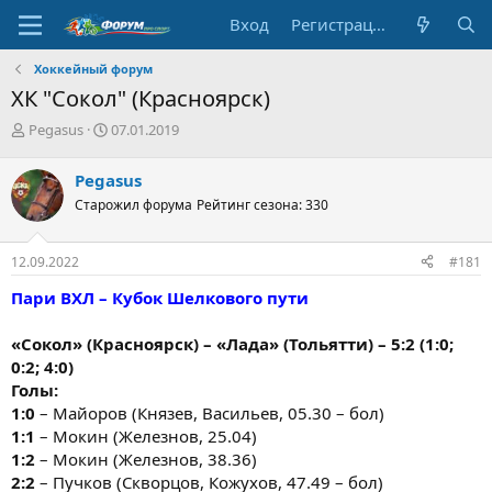
Вход
Регистрация
Хоккейный форум
ХК "Сокол" (Красноярск)
А
Д
Pegasus
07.01.2019
в
а
т
т
Pegasus
о
а
Старожил форума
Рейтинг сезона: 330
р
н
т
а
е
ч
12.09.2022
#181
м
а
ы
л
Пари ВХЛ – Кубок Шелкового пути
а
«Сокол» (Красноярск) – «Лада» (Тольятти) – 5:2 (1:0;
0:2; 4:0)
Голы:
1:0
– Майоров (Князев, Васильев, 05.30 – бол)
1:1
– Мокин (Железнов, 25.04)
1:2
– Мокин (Железнов, 38.36)
2:2
– Пучков (Скворцов, Кожухов, 47.49 – бол)