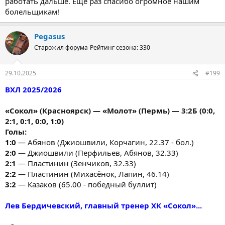
работать дальше. Ещё раз спасибо огромное нашим
болельщикам!
Pegasus
Старожил форума
Рейтинг сезона: 330
29.10.2025
#199
ВХЛ 2025/2026
«Сокол» (Красноярск) — «Молот» (Пермь) — 3:2Б (0:0,
2:1, 0:1, 0:0, 1:0)
Голы:
1:0
— Абянов (Джиошвили, Корчагин, 22.37 - бол.)
2:0
— Джиошвили (Перфильев, Абянов, 32.33)
2:1
— Пластинин (Зенчиков, 32.33)
2:2
— Пластинин (Михасёнок, Лапин, 46.14)
3:2
— Казаков (65.00 - победный буллит)
Лев Бердичевский, главный тренер ХК «Сокол»...