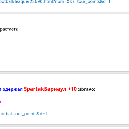
/football/league/22690.html?num=0&s=tour_points&d=1
растает))
SpartakБарнаул +10
ом одержал
:sbravo:
т:
footbal...our_points&d=1