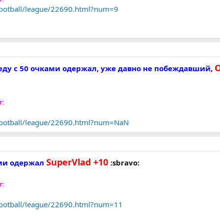
/football/league/22690.html?num=9
O
беду с 50 очками одержал, уже давно не побеждавший,
т:
/football/league/22690.html?num=NaN
SuperVlad +10
ами одержал
:sbravo:
т:
/football/league/22690.html?num=11