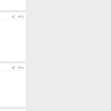
#53
#54