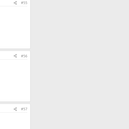
#55
#56
#57