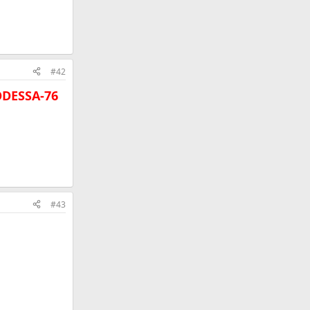
#42
DESSA-76
#43