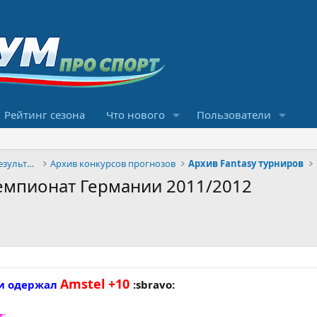
Рейтинг сезона
Что нового
Пользователи
Конкурсы прогнозов и обсуждение результатов
Архив конкурсов прогнозов
Архив Fantasy турниров
. Чемпионат Германии 2011/2012
Amstel +10
ми одержал
:sbravo:
т: