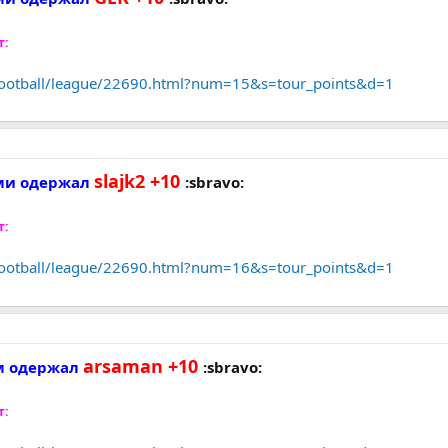
т:
/football/league/22690.html?num=15&s=tour_points&d=1
slajk2 +10
ами одержал
:sbravo:
т:
/football/league/22690.html?num=16&s=tour_points&d=1
arsaman +10
ом одержал
:sbravo:
т: