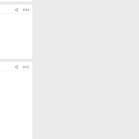
#44
#45