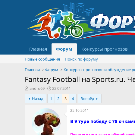
Главная
Форум
Конкурсы прогнозов
Новые сообщения
Поиск по форуму
Главная
Форум
Fantasy Football на Sports.ru
А
Д
andru69
22.07.2011
в
а
Назад
1
2
3
4
Вперёд
т
т
о
а
р
н
25.10.2011
т
а
е
ч
В 9 туре победу с 78 очка
м
а
ы
л
Полные итоги тура и общий зачё