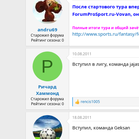
ц
После стартового тура впе
и
и
ForumProSport.ru-Vovan, о
:
Полные итоги тура и общий зачё
andru69
http://www.sports.ru/fantasy/
Старожил форума
Рейтинг сезона: 0
10.08.2011
Р
Вступил в лигу, команда jaja
Ричард
Хаммонд
Старожил форума
rencis1005
Р
Рейтинг сезона: 0
е
а
18.08.2011
к
ц
Вступил, команда Geksan
и
и
: