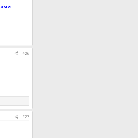
чками
#26
#27