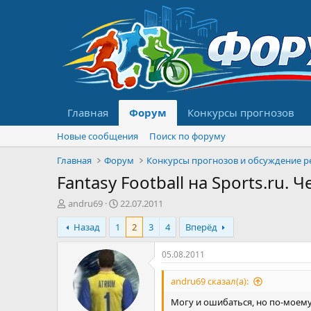
Главная
Форум
Конкурсы прогнозов
Новые сообщения
Поиск по форуму
Главная
Форум
Fantasy Football на Sports.ru
А
Д
andru69
22.07.2011
в
а
Назад
1
2
3
4
Вперёд
т
т
о
а
р
н
05.08.2011
т
а
е
ч
andru69 сказал(а):
м
а
Могу и ошибаться, но по-моему
ы
л