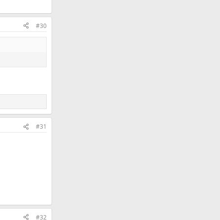
#30
#31
#32