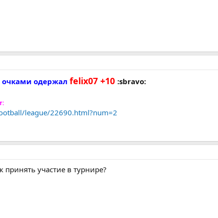
felix07 +10
60 очками одержал
:sbravo:
т:
/football/league/22690.html?num=2
к принять участие в турнире?