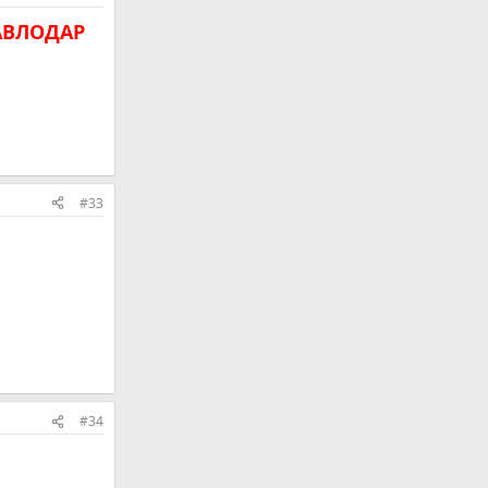
АВЛОДАР
#33
#34