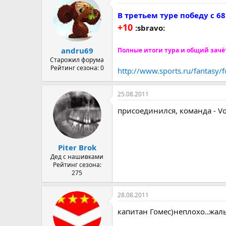
В третьем туре победу с 
+10
:sbravo:
andru69
Полные итоги тура и общий зачё
Старожил форума
Рейтинг сезона: 0
http://www.sports.ru/fantasy/
25.08.2011
присоединился, команда - Vo
Piter Brok
Дед с нашивками
Рейтинг сезона:
275
28.08.2011
капитан Гомес)неплохо..жал