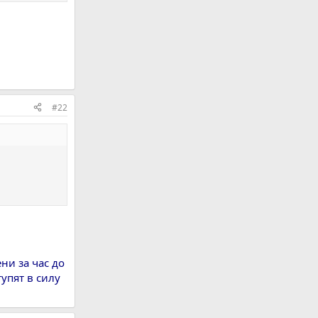
#22
ни за час до
упят в силу