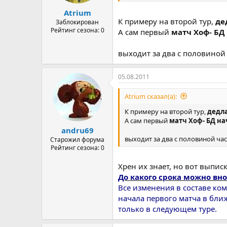
а
Atrium
К примеру на второй тур,
де
Заблокирован
Рейтинг сезона: 0
А сам первый
матч Хоф- БД 
выходит за два с половиной
05.08.2011
Atrium сказал(а):
К примеру на второй тур,
дедла
А сам первый
матч Хоф- БД нач
andru69
выходит за два с половиной ча
Старожил форума
Рейтинг сезона: 0
Хрен их знает, но вот выписк
До какого срока можно вн
Все изменения в составе ко
начала первого матча в ближ
только в следующем туре.