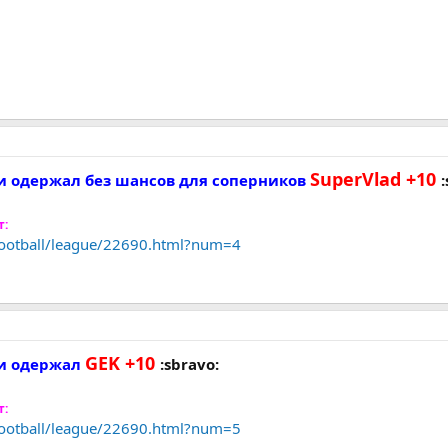
SuperVlad +10
ами одержал без шансов для соперников
т:
/football/league/22690.html?num=4
GEK +10
ми одержал
:sbravo:
т:
/football/league/22690.html?num=5