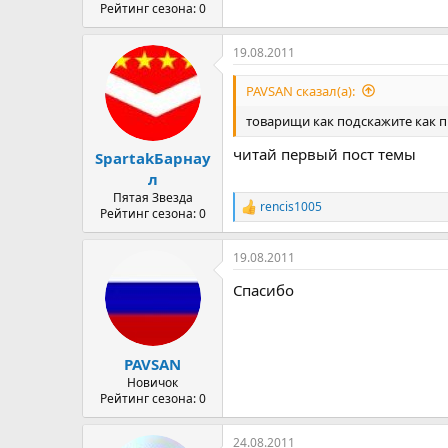
Рейтинг сезона: 0
19.08.2011
PAVSAN сказал(а):
товарищи как подскажите как п
читай первый пост темы
SpartakБарнау
л
Пятая Звезда
rencis1005
Р
Рейтинг сезона: 0
е
а
19.08.2011
к
ц
Спасибо
и
и
:
PAVSAN
Новичок
Рейтинг сезона: 0
24.08.2011