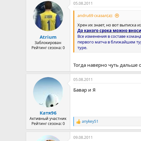
05.08.2011
andru69 сказал(а):
Хрен их знает, но вот выписка и
До какого срока можно внос
Все изменения в составе коман
Atrium
первого матча в ближайшем тур
Заблокирован
туре.
Рейтинг сезона: 0
Тогда наверно чуть дальше о
05.08.2011
Бавар и Я
Катя96
Активный участник
anykey51
Р
Рейтинг сезона: 0
е
а
09.08.2011
к