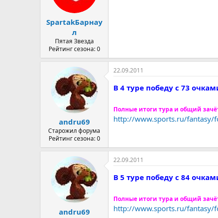
SpartakБарнау
л
Пятая Звезда
Рейтинг сезона: 0
22.09.2011
В 4 туре победу с 73 очк
Полные итоги тура и общий зачё
http://www.sports.ru/fantasy
andru69
Старожил форума
Рейтинг сезона: 0
22.09.2011
В 5 туре победу с 84 очка
Полные итоги тура и общий зачё
http://www.sports.ru/fantasy
andru69