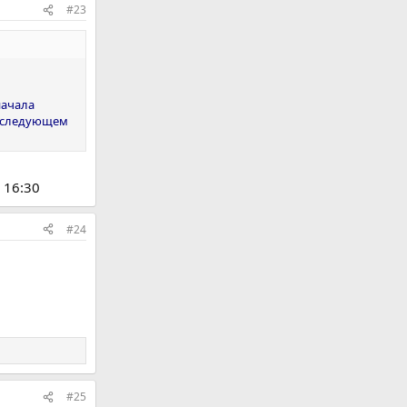
#23
начала
в следующем
 16:30
#24
#25