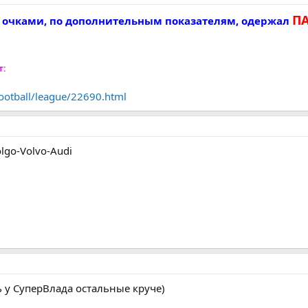
П
68 очками, по дополнительным показателям, одержал
т:
football/league/22690.html
lgo-Volvo-Audi
ь у СуперВлада остальные круче)