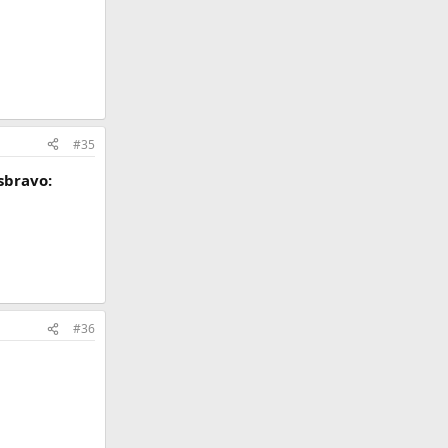
#35
:sbravo:
#36