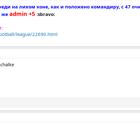
реди на лихом коне, как и положено командиру, с 47 о
admin +5
н же
:sbravo:
т:
football/league/22690.html
schalke