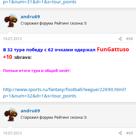
p=1&num=31&d=1&s=tour_points
andru69
Старожил форума
Рейтинг сезона: 0
19.07.2012
#68
FunGattuso
В 32 туре победу с 62 очками одержал
+10
:sbravo:
Полные итоги тура и общий зачёт:
http://www.sports.ru/fantasy/football/league/22690.html?
p=1&num=32&d=1&s=tour_points
andru69
Старожил форума
Рейтинг сезона: 0
19.07.2012
#69