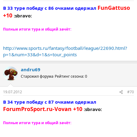
FunGattuso
В 33 туре победу с 86 очками одержал
+10
:sbravo:
Полные итоги тура и общий зачёт:
http://www.sports.ru/fantasy/football/league/22690.html?
p=1&num=33&d=1&s=tour_points
andru69
Старожил форума
Рейтинг сезона: 0
19.07.2012
#70
В 34 туре победу с 87 очками одержал
ForumProSport.ru-Vovan +10
:sbravo:
Полные итоги тура и общий зачёт: