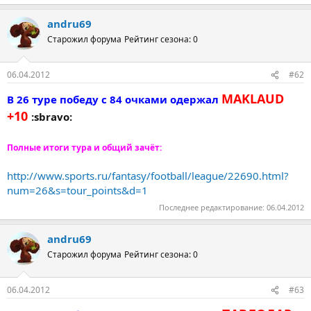
andru69
Старожил форума
Рейтинг сезона: 0
06.04.2012
#62
MAKLAUD
В 26 туре победу с 84 очками одержал
+10
:sbravo:
Полные итоги тура и общий зачёт:
http://www.sports.ru/fantasy/football/league/22690.html?
num=26&s=tour_points&d=1
Последнее редактирование:
06.04.2012
andru69
Старожил форума
Рейтинг сезона: 0
06.04.2012
#63