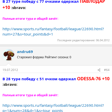
ПАВЛОДАР
В 27 туре победу с 77 очками одержал
+10
:sbravo:
Полные итоги тура и общий зачёт:
http://www.sports.ru/fantasy/football/league/22690.html?
num=27&s=tour_points&d=1
Последнее редактирование:
06.04.2012
andru69
Старожил форума
Рейтинг сезона: 0
19.07.2012
#64
ODESSA-76 +10
В 28 туре победу с 51 очком одержал
:sbravo:
Полные итоги тура и общий зачёт:
http://www.sports.ru/fantasy/football/league/22690.html?
p=1&num=28&d=1&s=tour_points