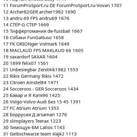
11 ForumProSport.ru DE ForumProSport.ru-Vovan 1707
12 Archer82GER archer1982 1690
13 andru 69 FPS andru69 1676
14 CTEP-G CTEP 1669
15 Тиффертомания de-fussball 1667
16 Собаки FunGattuso 1658
17 FK ORIONger Volmark 1649
18 MACLAUD FPS MAKLAUD 66 1605
19 saxardorf SAXAR 1604
20 1899 felix07 1561
21 Unbesiegbar Zenit4ik1982 1553
22 Rikis Germany Rikis 1472
23 Citroen Amstel84 1471
24 Socceroos - GER Socceroos 1434
25 Бавар и Я Катя96 1425
26 Volgo-Volvo-Audi Без 15 45 1391
27 FC Аtrium Atrium 1353
28 Боррусия Д arsaman 1276
29 slimplayers Teerax 1223
30 Тимощук-БМ Latios 1143
31 Gelbschwarze team slajk2 1113