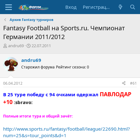
Вход
Регистрация
Архив Fantasy турниров
Fantasy Football на Sports.ru. Чемпионат
Германии 2011/2012
А
Д
andru69
22.07.2011
в
а
т
т
andru69
о
а
Старожил форума
Рейтинг сезона: 0
р
н
т
а
е
ч
06.04.2012
#61
м
а
ы
л
ПАВЛОДАР
В 25 туре победу с 94 очками одержал
а
+10
:sbravo:
Полные итоги тура и общий зачёт:
http://www.sports.ru/fantasy/football/league/22690.html?
num=25&s=tour_points&d=1