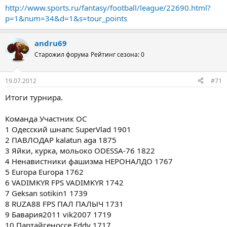
http://www.sports.ru/fantasy/football/league/22690.html?
p=1&num=34&d=1&s=tour_points
andru69
Старожил форума
Рейтинг сезона: 0
19.07.2012
#71
Итоги турнира.
Команда Участник ОС
1 Одесский шнапс SuperVlad 1901
2 ПАВЛОДАР kalatun aga 1875
3 Яйки, курка, мольоко ODESSA-76 1822
4 Ненавистники фашизма НЕРОНАЛДО 1767
5 Europa Europa 1762
6 VADIMKYR FPS VADIMKYR 1742
7 Geksan sotikin1 1739
8 RUZA88 FPS ПАЛ ПАЛЫЧ 1731
9 Бавария2011 vik2007 1719
10 Партайгеноссе Eddy 1717