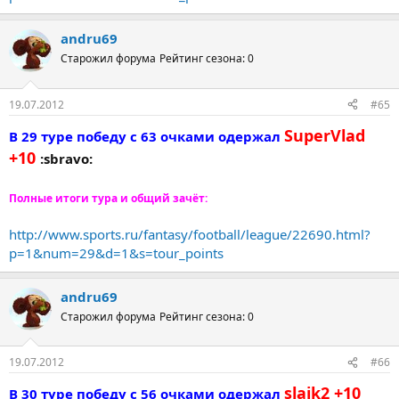
andru69
Старожил форума
Рейтинг сезона: 0
19.07.2012
#65
SuperVlad
В 29 туре победу с 63 очками одержал
+10
:sbravo:
Полные итоги тура и общий зачёт:
http://www.sports.ru/fantasy/football/league/22690.html?
p=1&num=29&d=1&s=tour_points
andru69
Старожил форума
Рейтинг сезона: 0
19.07.2012
#66
slajk2 +10
В 30 туре победу с 56 очками одержал