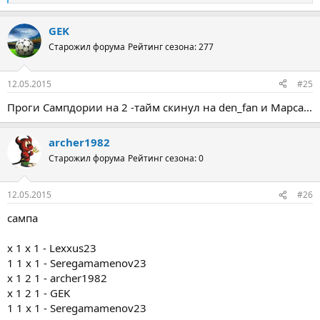
е
а
GEK
к
ц
Старожил форума
Рейтинг сезона: 277
и
и
:
12.05.2015
#25
Проги Сампдории на 2 -тайм скинул на den_fan и Марса...
archer1982
Старожил форума
Рейтинг сезона: 0
12.05.2015
#26
сампа
x 1 х 1 - Lexxus23
1 1 х 1 - Seregamamenov23
x 1 2 1 - archer1982
x 1 2 1 - GEK
1 1 х 1 - Seregamamenov23