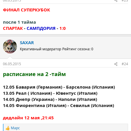
06.05.2015
#23
ФИНАЛ СУПЕРКУБОК
после 1 тайма
СПАРТАК
-
САМПДОРИЯ
-
1:0
SAXAR
Креативный модератор
Рейтинг сезона: 0
06.05.2015
#24
расписание на 2 -тайм
12.05 Бавария (Германия) - Барселона (Испания)
13.05 Реал ( Испания) - Ювентус (Италия)
14.05 Днепр (Украина) - Наполи (Италия)
14.05 Фиорентина (Италия) - Севилья (Испания)
дедлайн 12 мая ,21:45
Марс
Р