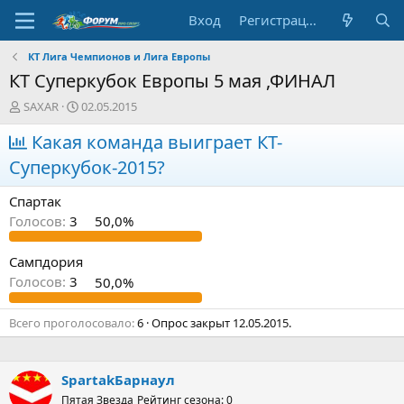
Вход
Регистрация
КТ Лига Чемпионов и Лига Европы
КТ Суперкубок Европы 5 мая ,ФИНАЛ
А
Д
SAXAR
02.05.2015
в
а
т
Какая команда выиграет КТ-
т
о
а
Суперкубок-2015?
р
н
т
а
Спартак
е
ч
м
а
Голосов:
3
50,0%
ы
л
а
Сампдория
Голосов:
3
50,0%
Всего проголосовало
6
Опрос закрыт
12.05.2015
.
SpartakБарнаул
Пятая Звезда
Рейтинг сезона: 0