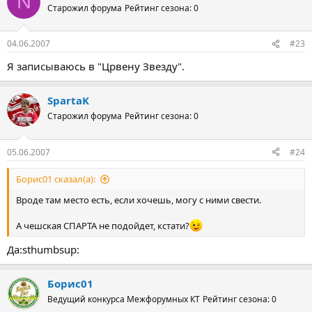
N
Старожил форума
Рейтинг сезона: 0
04.06.2007
#23
Я записываюсь в "Црвену Звезду".
SpartaK
Старожил форума
Рейтинг сезона: 0
05.06.2007
#24
Борис01 сказал(а):
Вроде там место есть, если хочешь, могу с ними свести.
А чешская СПАРТА не подойдет, кстати?
Да:sthumbsup:
Борис01
Ведущий конкурса Межфорумных КТ
Рейтинг сезона: 0