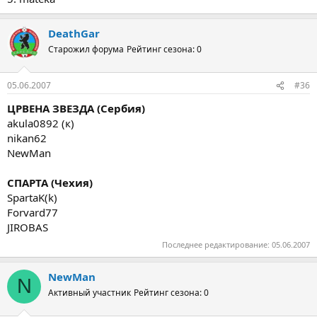
DeathGar
Старожил форума
Рейтинг сезона: 0
05.06.2007
#36
ЦРВЕНА ЗВЕЗДА (Сербия)
akula0892 (к)
nikan62
NewMan
СПАРТА (Чехия)
SpartaK(k)
Forvard77
JIROBAS
Последнее редактирование:
05.06.2007
NewMan
N
Активный участник
Рейтинг сезона: 0