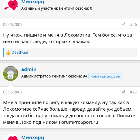
Минхерц
Активный участник
Рейтинг сезона: 0
05.06.2007
#26
Ну чтож, пишите и меня в Локомотив. Тем более, что за
него играют люди, которых я уважаю
DeathGar
Р
е
а
admin
к
ц
Администратор
Рейтинг сезона: 94
Команда форума
и
и
:
05.06.2007
#27
Мне в принципе пофигу в какую команду, ну так как в
Локомотиве сейчас больше народу, давайте уж добьем
тогда хотя бы одну команду до полного состава. Пишите
меня в Локо под ником ForumProSport.ru
Минхерц