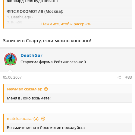
Форвард тебя куда писать?
ФПС ЛОКОМОТИВ (Москва):
1. DeathGar(к)
2. Ron89
Нажмите, чтобы раскрыть...
ЦРВЕНА ЗВЕЗДА (Сербия)
akula0892 (к), nikan62
Запиши в Спарту, если можно конечно!
СПАРТА (Чехия)
DeathGar
SpartaK
Старожил форума
Рейтинг сезона: 0
без клуба:
Forvard77
05.06.2007
#33
NewMan сказал(а):
Меня в Локо возьмете?
mateka сказал(а):
Возьмите меня в Локомотив пожалуйста