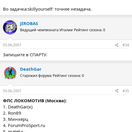
Во задачка:skillyourself: точнее незадача.
JIROBAS
Ведущий чемпионата Италии
Рейтинг сезона: 0
05.06.2007
#34
Запишите в СПАРТУ.
DeathGar
Старожил форума
Рейтинг сезона: 0
05.06.2007
#35
ФПС ЛОКОМОТИВ (Москва):
1. DeathGar(к)
2. Ron89
3. Минхерц
4. ForumProSport.ru
5. mateka