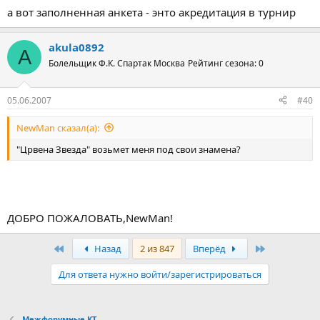
а вот заполненная анкета - энто акредитация в турнир
akula0892
A
Болельщик Ф.К. Спартак Москва
Рейтинг сезона: 0
05.06.2007
#40
NewMan сказал(а):
"Црвена Звезда" возьмет меня под свои знамена?
ДОБРО ПОЖАЛОВАТЬ,NewMan!
Первый
Последняя
Назад
2 из 847
Вперёд
Для ответа нужно войти/зарегистрироваться
Межфорумные КТ