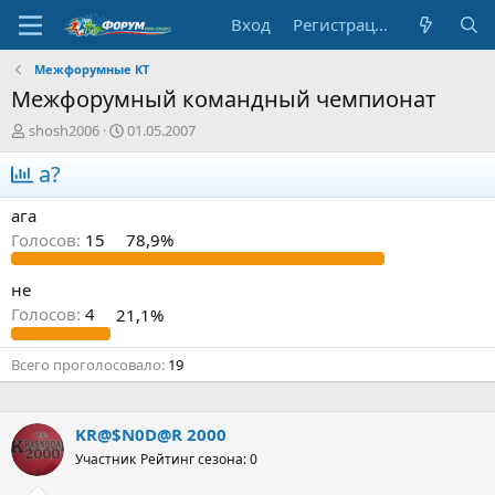
Вход
Регистрация
Межфорумные КТ
Межфорумный командный чемпионат
А
Д
shosh2006
01.05.2007
в
а
т
а?
т
о
а
р
н
ага
т
а
Голосов:
15
78,9%
е
ч
м
а
ы
л
не
а
Голосов:
4
21,1%
Всего проголосовало
19
KR@$N0D@R 2000
Участник
Рейтинг сезона: 0