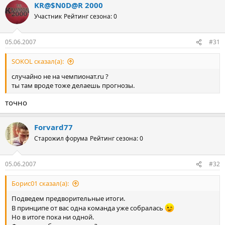
KR@$N0D@R 2000
Участник
Рейтинг сезона: 0
05.06.2007
#31
SOKOL сказал(а):
случайно не на чемпионат.ru ?
ты там вроде тоже делаешь прогнозы.
точно
Forvard77
Старожил форума
Рейтинг сезона: 0
05.06.2007
#32
Борис01 сказал(а):
Подведем предворительные итоги.
В принципе от вас одна команда уже собралась
Но в итоге пока ни одной.