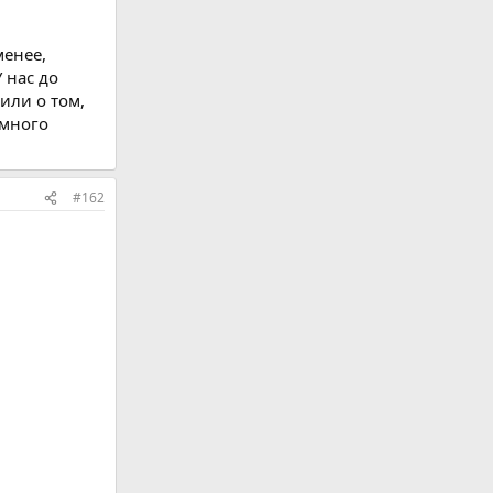
менее,
 нас до
или о том,
емного
#162