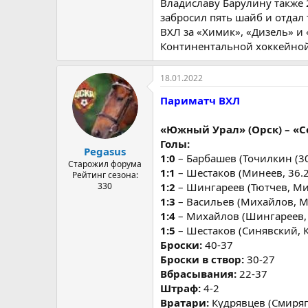
Владиславу Барулину также 2
забросил пять шайб и отдал
ВХЛ за «Химик», «Дизель» и 
Континентальной хоккейной
18.01.2022
Париматч ВХЛ
«Южный Урал» (Орск) – «Соко
Голы:
Pegasus
1:0
– Барбашев (Точилкин (30
Старожил форума
1:1
– Шестаков (Минеев, 36.2
Рейтинг сезона:
330
1:2
– Шингареев (Тютчев, Ми
1:3
– Васильев (Михайлов, М
1:4
– Михайлов (Шингареев, 
1:5
– Шестаков (Синявский, 
Броски:
40-37
Броски в створ:
30-27
Вбрасывания:
22-37
Штраф:
4-2
Вратари:
Кудрявцев (Смиряг