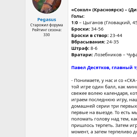
«Сокол» (Красноярск) – (Дин
Голы:
Pegasus
1:0
– Цыганов (Гловацкий, 45
Старожил форума
Броски:
34-56
Рейтинг сезона:
330
Броски в створ:
23-44
Вбрасывания:
24-35
Штраф:
8-6
Вратари:
Лозебников – Чуф
Павел Десятков, главный т
- Понимаете, у нас и со «СК
той игре один балл, как ми
свежее волею календаря, ко
играем последнюю игру, наш
домашней серии три первых
первые на выезде. То есть м
поломать голову над тем, к
пришлось терпеть. Затем иг
момент, а затем терпеливо д