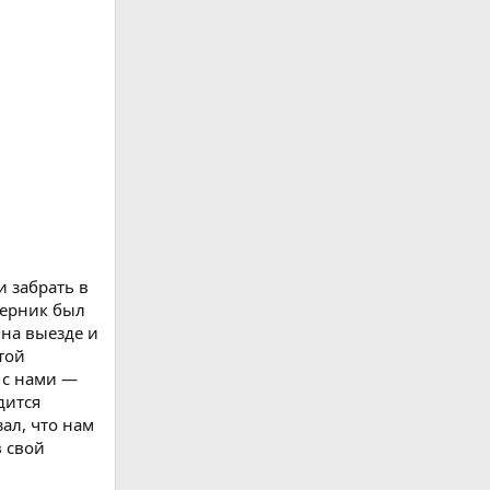
и забрать в
перник был
 на выезде и
той
 с нами —
дится
ал, что нам
в свой