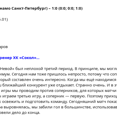
амо Санкт-Петербург) – 1:0 (0:0; 0:0; 1:0)
.01)
аров
ренер ХК «Сокол»...
А-Невой» был неплохой третий период. В принципе, мы могл
нимум. Сегодня нам тоже пришлось непросто, потому что со
торый составлен очень интересно. Когда мы ещё находимся
 ближайший конкурент уже отдыхает. Странно очень. И в э
 игры мы проводим против соперников, для которых матчи
ы играем третью игру, а соперник — первую. Поэтому прихо
ак освежить и подготовить команду. Сегодняшний матч показ
ра выровнялась, мы забили гол в большинстве, использова
овели дело до конца.