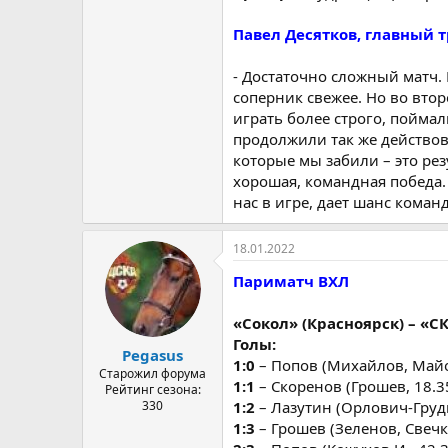
Павел Десятков, главный т
- Достаточно сложный матч.
соперник свежее. Но во вто
играть более строго, поймал
продолжили так же действова
которые мы забили – это ре
хорошая, командная победа.
нас в игре, дает шанс команд
18.01.2022
Париматч ВХЛ
«Сокол» (Красноярск) – «СКА-
Голы:
Pegasus
1:0
– Попов (Михайлов, Майо
Старожил форума
1:1
– Скоренов (Грошев, 18.3
Рейтинг сезона:
330
1:2
– Лазутин (Орлович-Грудк
1:3
– Грошев (Зеленов, Свечк