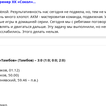
ренер ХК «Сокол»...
лой. Результативность нас сегодня не подвела, но, тем не 
ь много хлопот. АКМ - мастеровитая команда, подвижная. У
тые игры в домашней серии. Сегодня мы с ребятами поговор
авлять и двигаться дальше. Эту задачу мы выполнили, но н
сслабились. Этого делать нельзя.
амбов» (Тамбов) – 3:0 (1:0; 0:0; 2:0)
ков, 01.12)
ков, 50.00)
явский, 59.46 – п.в.)
енко