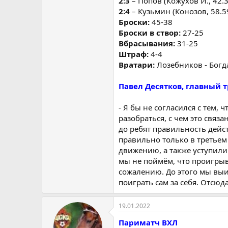
2:3
– Попов (Кожухов И., 42.3
2:4
– Кузьмин (Конозов, 58.5
Броски:
45-38
Броски в створ:
27-25
Вбрасывания:
31-25
Штраф:
4-4
Вратари:
Лозебников - Богд
Павел Десятков, главный т
- Я бы не согласился с тем,
разобраться, с чем это связа
до ребят правильность дейс
правильно только в третьем
движению, а также уступили
мы не поймём, что проигрыва
сожалению. До этого мы выи
поиграть сам за себя. Отсюда
19.01.2022
Париматч ВХЛ