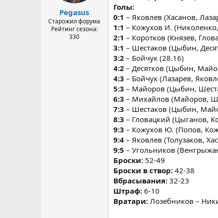
а
Голы:
Pegasus
0:1
– Яковлев (Хасанов, Лазар
Старожил форума
1:1
– Кожухов И. (Николенко,
Рейтинг сезона:
330
2:1
– Коротков (Князев, Глова
3:1
– Шестаков (Цыбин, Десят
3:2
– Бойчук (28.16)
4:2
– Десятков (Цыбин, Майо
4:3
– Бойчук (Лазарев, Яковле
5:3
– Майоров (Цыбин, Шеста
6:3
– Михайлов (Майоров, Ше
7:3
– Шестаков (Цыбин, Майо
8:3
– Гловацкий (Цыганов, Ко
9:3
– Кожухов Ю. (Попов, Кож
9:4
– Яковлев (Толузаков, Хас
9:5
– Угольников (Венгрыжан
Броски:
52-49
Броски в створ:
42-38
Вбрасывания:
32-23
Штраф:
6-10
Вратари:
Лозебников – Ники