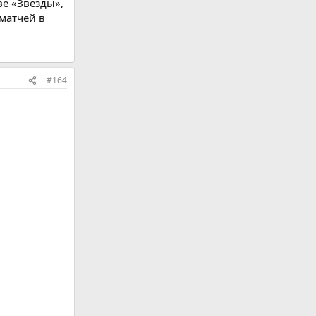
ве «Звезды»,
 матчей в
#164