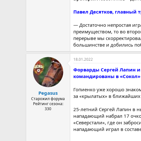
Павел Десятков, главный т
— Достаточно непростая игр
преимуществом, то во второ
перерыве мы скорректировал
большинстве и добились по
18.01.2022
Форварды Сергей Лапин и 
командированы в «Сокол» 
Гопиенко уже хорошо знаком
Pegasus
за «крылатых» в ближайших 
Старожил форума
Рейтинг сезона:
330
25-летний Сергей Лапин в н
нападающий набрал 17 очков 
«Северстали», где он заброс
нападающий играл в составе