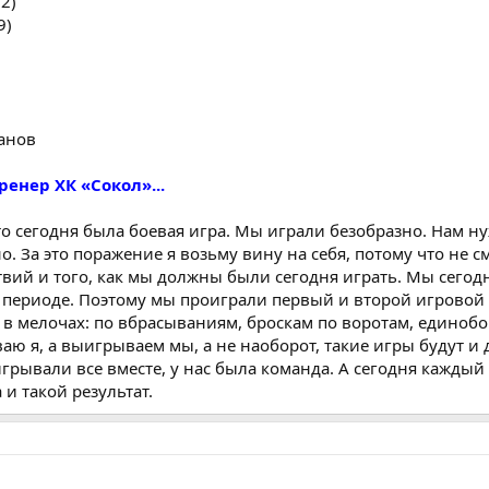
2)
9)
анов
ренер ХК «Сокол»...
 что сегодня была боевая игра. Мы играли безобразно. Нам н
но. За это поражение я возьму вину на себя, потому что не с
твий и того, как мы должны были сегодня играть. Мы сегод
 периоде. Поэтому мы проиграли первый и второй игровой 
 в мелочах: по вбрасываниям, броскам по воротам, единобо
ю я, а выигрываем мы, а не наоборот, такие игры будут и 
грывали все вместе, у нас была команда. А сегодня кажды
 и такой результат.