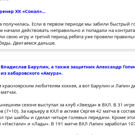
ренер ХК «Сокол»...
а получилась. Если в первом периоде мы забили быстрый г
м начали действовать неправильно и попадали на контрата
и свою игру и третий период ребята уже провели правильн
беды. Двигаемся дальше.
Владислав Барулин, а также защитник Александр Гопи
из хабаровского «Амура».
 красноярским любителям хоккея, а вот Барулин и Лапин 
матчах.
ынешнем сезоне выступал за клуб «Звезда» в ВХЛ. В 31 игре
(7+10). За карьеру в КХЛ в активе Сергея 42 матча в соста
ил три шайбы и сделал четыре голевых передачи. Кроме это
 «Ижстали» и «Лады». В 191 матче ВХЛ Лапин заработал 10