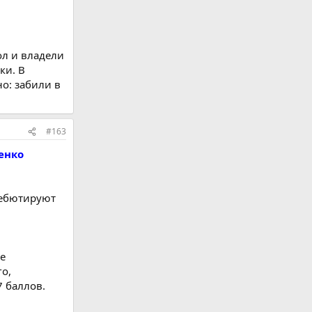
ол и владели
ки. В
о: забили в
#163
енко
дебютируют
ве
го,
7 баллов.