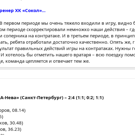
ренер ХК «Сокол»...
 В первом периоде мы очень тяжело входили в игру, видно 
ром периоде скорректировали немножко наши действия – гд
и соперника на контратаке. И в третьем периоде, в принцип
ть, ребята отработали достаточно качественно. Опять же, 
зультат правильных действий игры на контратаках. Нужны г
 И хотелось бы отметить нашего вратаря – всю поездку помо
е, команда цепляется и отвечает тем же.
Нева» (Санкт-Петербург) – 2:4 (1:1; 0:2; 1:1)
ров, 08.14)
5)
ов, 30.48)
ов, 36.23)