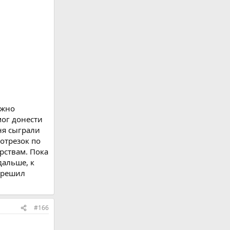
ужно
мог донести
ня сыграли
отрезок по
рствам. Пока
дальше, к
й решил
#166