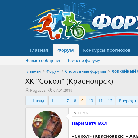
Главная
Форум
Конкурсы прогнозов
Новые сообщения
Поиск по форуму
Главная
Форум
Спортивные форумы
Хоккейный 
ХК "Сокол" (Красноярск)
А
Д
Pegasus
07.01.2019
в
а
Назад
1
...
7
8
9
10
11
12
Вперёд
т
т
о
а
р
н
15.11.2021
т
а
Париматч ВХЛ
е
ч
м
а
ы
л
«Сокол» (Красноярск) – АКМ (