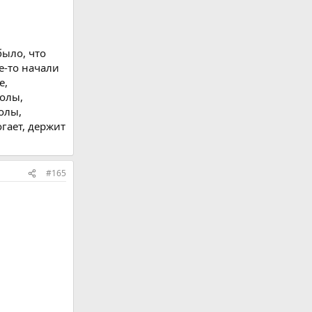
было, что
е-то начали
е,
голы,
олы,
гает, держит
#165