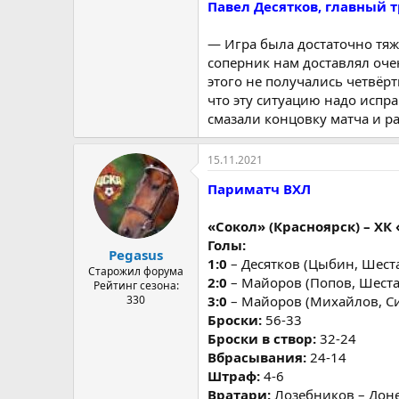
Павел Десятков, главный т
— Игра была достаточно тяжё
соперник нам доставлял очен
этого не получались четвёр
что эту ситуацию надо испр
смазали концовку матча и ра
15.11.2021
Париматч ВХЛ
«Сокол» (Красноярск) – ХК «Т
Голы:
Pegasus
1:0
– Десятков (Цыбин, Шеста
Старожил форума
2:0
– Майоров (Попов, Шеста
Рейтинг сезона:
330
3:0
– Майоров (Михайлов, Син
Броски:
56-33
Броски в створ:
32-24
Вбрасывания:
24-14
Штраф:
4-6
Вратари:
Лозебников – Дон