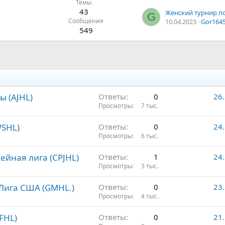
Темы
43
G
Сообщения
10.04.2023
Gor164
549
ы (АJHL)
Ответы
0
26
Просмотры
7 тыс.
WSHL)
Ответы
0
24
Просмотры
6 тыс.
йная лига (CPJHL)
Ответы
1
24
Просмотры
3 тыс.
Лига США (GMHL.)
Ответы
0
23
Просмотры
4 тыс.
FHL)
Ответы
0
21