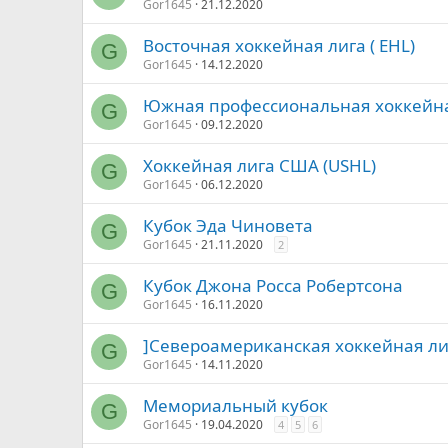
Gor1645
21.12.2020
Восточная хоккейная лига ( EHL)
G
Gor1645
14.12.2020
Южная профессиональная хоккейная
G
Gor1645
09.12.2020
Хоккейная лига США (USHL)
G
Gor1645
06.12.2020
Кубок Эда Чиновета
G
Gor1645
21.11.2020
2
Кубок Джона Росса Робертсона
G
Gor1645
16.11.2020
]Североамериканская хоккейная ли
G
Gor1645
14.11.2020
Мемориальный кубок
G
Gor1645
19.04.2020
4
5
6