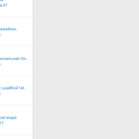
a.37
рикейнз»
s
Шотландская Национальная Лига по хоккею
5
 с шайбой ЧА
5
раганда)
17