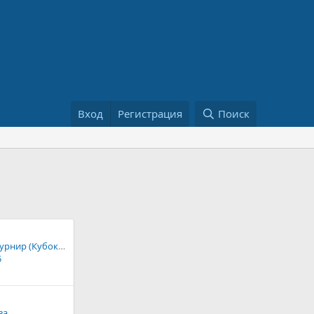
Вход
Регистрация
Поиск
Международный турнир (Кубок Онтарио) 1972-73
5
ва