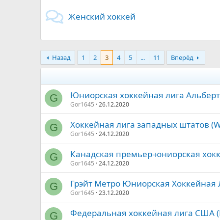
Женский хоккей
Назад
1
2
3
4
5
...
11
Вперёд
Юниорская хоккейная лига Альберт
G
Gor1645
26.12.2020
Хоккейная лига западных штатов (
G
Gor1645
24.12.2020
Канадская премьер-юниорская хокке
G
Gor1645
24.12.2020
Грэйт Метро Юниорская Хоккейная 
G
Gor1645
23.12.2020
Федеральная хоккейная лига США (
G