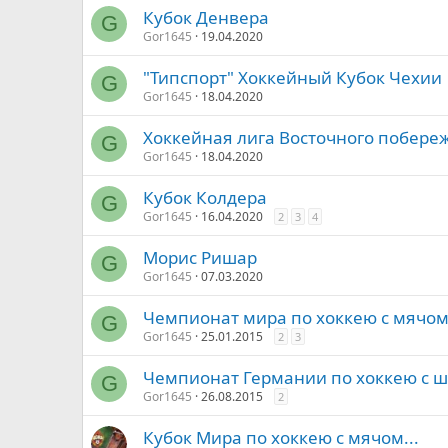
Кубок Денвера
G
Gor1645
19.04.2020
"Типспорт" Хоккейный Кубок Чехии
G
Gor1645
18.04.2020
Хоккейная лига Восточного побере
G
Gor1645
18.04.2020
Кубок Колдера
G
Gor1645
16.04.2020
2
3
4
Морис Ришар
G
Gor1645
07.03.2020
Чемпионат мира по хоккею с мячо
G
Gor1645
25.01.2015
2
3
Чемпионат Германии по хоккею с 
G
Gor1645
26.08.2015
2
Кубок Мира по хоккею с мячом...