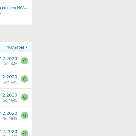
Женский турнир по хоккею NCAA Division I
5
Фильтры
.12.2020
G
Gor1645
.12.2020
G
Gor1645
.12.2020
G
Gor1645
.12.2020
G
Gor1645
.12.2020
G