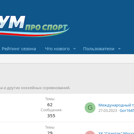
Рейтинг сезона
Что нового
Пользователи
а и других хоккейных соревнований.
Темы
62
G
Сообщения
27.03.2023
Gor164
355
Темы
29
ХК "Спартак" Моск